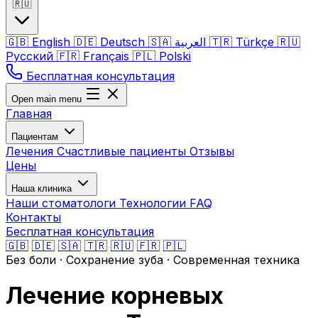
🇷🇺
🇬🇧
English
🇩🇪
Deutsch
🇸🇦
العربية
🇹🇷
Türkçe
🇷🇺
Русский
🇫🇷
Français
🇵🇱
Polski
Бесплатная консультация
Open main menu
Главная
Пациентам
Лечения
Счастливые пациенты
Отзывы
Цены
Наша клиника
Наши стоматологи
Технологии
FAQ
Контакты
Бесплатная консультация
🇬🇧
🇩🇪
🇸🇦
🇹🇷
🇷🇺
🇫🇷
🇵🇱
Без боли · Сохранение зуба · Современная техника
Лечение корневых