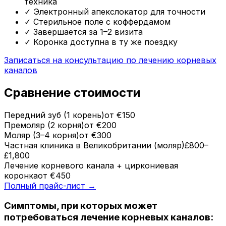
техника
✓
Электронный апекслокатор для точности
✓
Стерильное поле с коффердамом
✓
Завершается за 1–2 визита
✓
Коронка доступна в ту же поездку
Записаться на консультацию по лечению корневых
каналов
Сравнение стоимости
Передний зуб (1 корень)
от €150
Премоляр (2 корня)
от €200
Моляр (3–4 корня)
от €300
Частная клиника в Великобритании (моляр)
£800–
£1,800
Лечение корневого канала + циркониевая
коронка
от €450
Полный прайс-лист →
Симптомы, при которых может
потребоваться лечение корневых каналов: