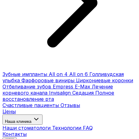
Зубные импланты
All on 4
All on 6
Голливудская
улыбка
Фарфоровые виниры
Циркониевые коронки
Отбеливание зубов
Empress E-Max
Лечение
корневого канала
Invisalign
Седация
Полное
восстановление рта
Счастливые пациенты
Отзывы
Цены
Наша клиника
Наши стоматологи
Технологии
FAQ
Контакты