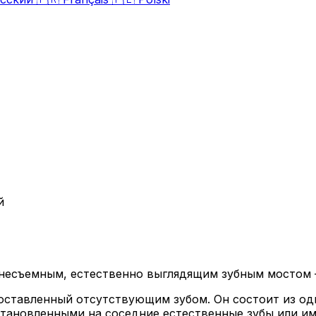
й
несъемным, естественно выглядящим зубным мостом — 
оставленный отсутствующим зубом. Он состоит из од
становленными на соседние естественные зубы или им