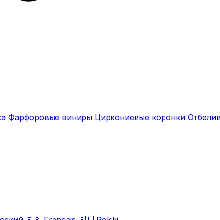
ка
Фарфоровые виниры
Циркониевые коронки
Отбели
сский
🇫🇷
Français
🇵🇱
Polski