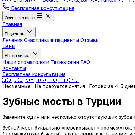
Бесплатная консультация
Open main menu
Главная
Пациентам
Лечения
Счастливые пациенты
Отзывы
Цены
Наша клиника
Наши стоматологи
Технологии
FAQ
Контакты
Бесплатная консультация
🇬🇧
🇩🇪
🇸🇦
🇹🇷
🇷🇺
🇫🇷
🇵🇱
Несъемные · Не требуется снятия · Готово за 4–5 дне
Зубные мосты в Турции
Замените один или несколько отсутствующих зубов 
Зубной мост буквально «перекрывает» промежуток, 
(промежуточной части), закрепленных коронками, у