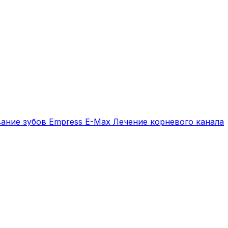
вание зубов
Empress E-Max
Лечение корневого канала