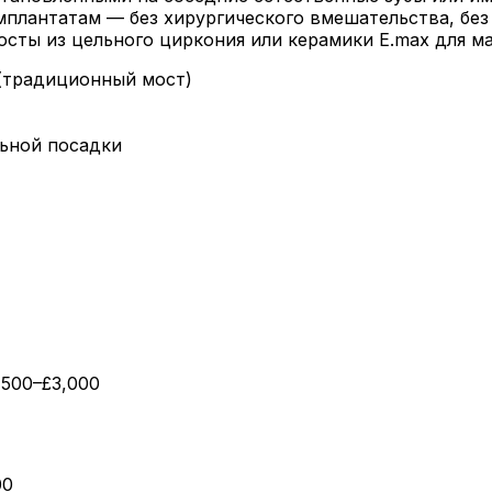
плантатам — без хирургического вмешательства, без 
осты из цельного циркония или керамики E.max для м
(традиционный мост)
ьной посадки
,500–£3,000
00