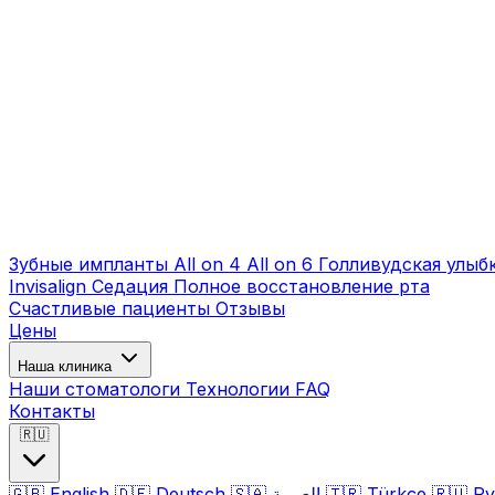
Зубные импланты
All on 4
All on 6
Голливудская улыб
Invisalign
Седация
Полное восстановление рта
Счастливые пациенты
Отзывы
Цены
Наша клиника
Наши стоматологи
Технологии
FAQ
Контакты
🇷🇺
🇬🇧
English
🇩🇪
Deutsch
🇸🇦
العربية
🇹🇷
Türkçe
🇷🇺
Ру