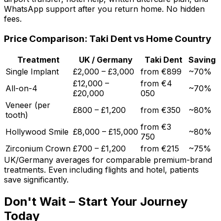
WhatsApp support after you return home. No hidden
fees.
Price Comparison: Taki Dent vs Home Country
Treatment
UK / Germany
Taki Dent
Saving
Single Implant
£2,000 – £3,000
from €899
~70%
£12,000 –
from €4
All-on-4
~70%
£20,000
050
Veneer (per
£800 – £1,200
from €350
~80%
tooth)
from €3
Hollywood Smile
£8,000 – £15,000
~80%
750
Zirconium Crown
£700 – £1,200
from €215
~75%
UK/Germany averages for comparable premium-brand
treatments. Even including flights and hotel, patients
save significantly.
Don't Wait – Start Your Journey
Today