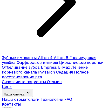
Зубные импланты
All on 4
All on 6
Голливудская
улыбка
Фарфоровые виниры
Циркониевые коронки
Отбеливание зубов
Empress E-Max
Лечение
корневого канала
Invisalign
Седация
Полное
восстановление рта
Счастливые пациенты
Отзывы
Цены
Наша клиника
Наши стоматологи
Технологии
FAQ
Контакты