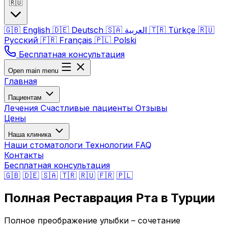
🇷🇺
🇬🇧
English
🇩🇪
Deutsch
🇸🇦
العربية
🇹🇷
Türkçe
🇷🇺
Русский
🇫🇷
Français
🇵🇱
Polski
Бесплатная консультация
Open main menu
Главная
Пациентам
Лечения
Счастливые пациенты
Отзывы
Цены
Наша клиника
Наши стоматологи
Технологии
FAQ
Контакты
Бесплатная консультация
🇬🇧
🇩🇪
🇸🇦
🇹🇷
🇷🇺
🇫🇷
🇵🇱
Полная Реставрация Рта в Турции
Полное преображение улыбки – сочетание