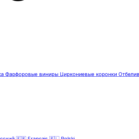
ка
Фарфоровые виниры
Циркониевые коронки
Отбели
сский
🇫🇷
Français
🇵🇱
Polski