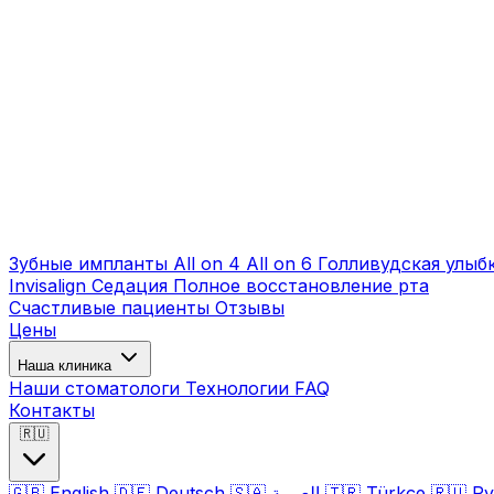
Зубные импланты
All on 4
All on 6
Голливудская улыб
Invisalign
Седация
Полное восстановление рта
Счастливые пациенты
Отзывы
Цены
Наша клиника
Наши стоматологи
Технологии
FAQ
Контакты
🇷🇺
🇬🇧
English
🇩🇪
Deutsch
🇸🇦
العربية
🇹🇷
Türkçe
🇷🇺
Ру