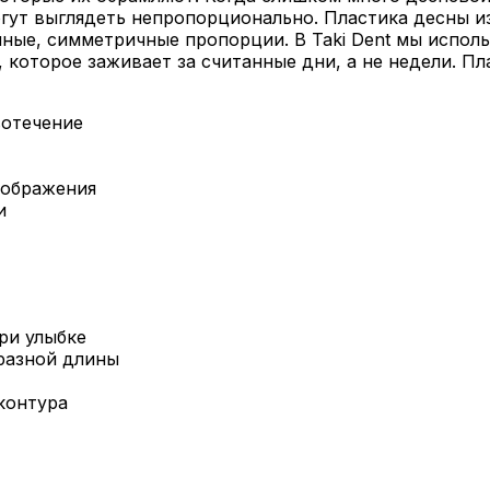
гут выглядеть непропорционально. Пластика десны и
ные, симметричные пропорции. В Taki Dent мы испол
 которое заживает за считанные дни, а не недели. 
вотечение
еображения
и
ри улыбке
разной длины
контура