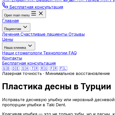
Бесплатная консультация
Open main menu
Главная
Пациентам
Лечения
Счастливые пациенты
Отзывы
Цены
Наша клиника
Наши стоматологи
Технологии
FAQ
Контакты
Бесплатная консультация
🇬🇧
🇩🇪
🇸🇦
🇹🇷
🇷🇺
🇫🇷
🇵🇱
Лазерная точность · Минимальное восстановление
Пластика десны в Турции
Исправьте десневую улыбку или неровный десневой 
пропорции улыбки в Taki Dent.
Красивая улыбка — это не только зубы, но и десны,