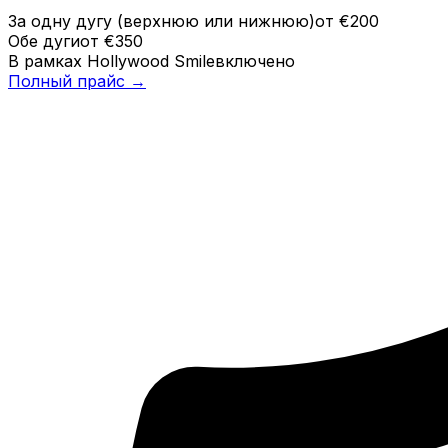
За одну дугу (верхнюю или нижнюю)
от €200
Обе дуги
от €350
В рамках Hollywood Smile
включено
Полный прайс →