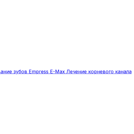
вание зубов
Empress E-Max
Лечение корневого канала