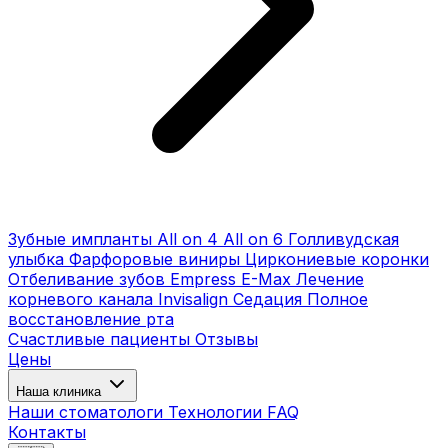
Зубные импланты
All on 4
All on 6
Голливудская
улыбка
Фарфоровые виниры
Циркониевые коронки
Отбеливание зубов
Empress E-Max
Лечение
корневого канала
Invisalign
Седация
Полное
восстановление рта
Счастливые пациенты
Отзывы
Цены
Наша клиника
Наши стоматологи
Технологии
FAQ
Контакты