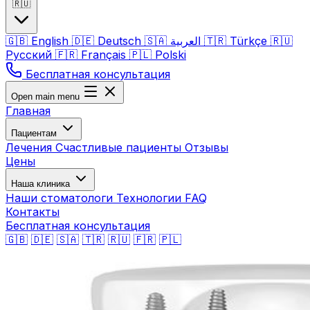
🇷🇺
🇬🇧
English
🇩🇪
Deutsch
🇸🇦
العربية
🇹🇷
Türkçe
🇷🇺
Русский
🇫🇷
Français
🇵🇱
Polski
Бесплатная консультация
Open main menu
Главная
Пациентам
Лечения
Счастливые пациенты
Отзывы
Цены
Наша клиника
Наши стоматологи
Технологии
FAQ
Контакты
Бесплатная консультация
🇬🇧
🇩🇪
🇸🇦
🇹🇷
🇷🇺
🇫🇷
🇵🇱