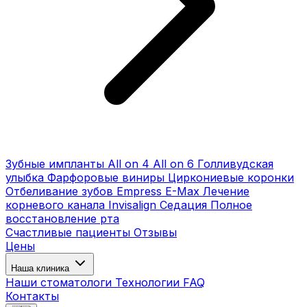
Зубные импланты
All on 4
All on 6
Голливудская
улыбка
Фарфоровые виниры
Циркониевые коронки
Отбеливание зубов
Empress E-Max
Лечение
корневого канала
Invisalign
Седация
Полное
восстановление рта
Счастливые пациенты
Отзывы
Цены
Наша клиника
Наши стоматологи
Технологии
FAQ
Контакты