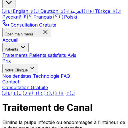
🇬🇧
English
🇩🇪
Deutsch
🇸🇦
العربية
🇹🇷
Türkçe
🇷🇺
Русский
🇫🇷
Français
🇵🇱
Polski
Consultation Gratuite
Open main menu
Accueil
Patients
Traitements
Patients satisfaits
Avis
Prix
Notre Clinique
Nos dentistes
Technologie
FAQ
Contact
Consultation Gratuite
🇬🇧
🇩🇪
🇸🇦
🇹🇷
🇷🇺
🇫🇷
🇵🇱
Traitement de Canal
Élimine la pulpe infectée ou endommagée à l'intérieur de
la dent pour la sauver de l'extraction.