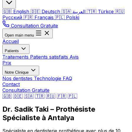
🇬🇧
English
🇩🇪
Deutsch
🇸🇦
العربية
🇹🇷
Türkçe
🇷🇺
Русский
🇫🇷
Français
🇵🇱
Polski
Consultation Gratuite
Open main menu
Accueil
Patients
Traitements
Patients satisfaits
Avis
Prix
Notre Clinique
Nos dentistes
Technologie
FAQ
Contact
Consultation Gratuite
🇬🇧
🇩🇪
🇸🇦
🇹🇷
🇷🇺
🇫🇷
🇵🇱
Dr. Sadik Taki – Prothésiste
Spécialiste à Antalya
Spécialiste en dentisterie prothétique avec plus de 10