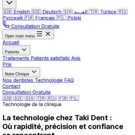
🇬🇧
English
🇩🇪
Deutsch
🇸🇦
العربية
🇹🇷
Türkçe
🇷🇺
Русский
🇫🇷
Français
🇵🇱
Polski
Consultation Gratuite
Open main menu
Accueil
Patients
Traitements
Patients satisfaits
Avis
Prix
Notre Clinique
Nos dentistes
Technologie
FAQ
Contact
Consultation Gratuite
🇬🇧
🇩🇪
🇸🇦
🇹🇷
🇷🇺
🇫🇷
🇵🇱
Technologie de la clinique
La technologie chez Taki Dent :
Où rapidité, précision et confiance