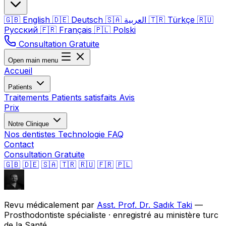
🇬🇧
English
🇩🇪
Deutsch
🇸🇦
العربية
🇹🇷
Türkçe
🇷🇺
Русский
🇫🇷
Français
🇵🇱
Polski
Consultation Gratuite
Open main menu
Accueil
Patients
Traitements
Patients satisfaits
Avis
Prix
Notre Clinique
Nos dentistes
Technologie
FAQ
Contact
Consultation Gratuite
🇬🇧
🇩🇪
🇸🇦
🇹🇷
🇷🇺
🇫🇷
🇵🇱
Revu médicalement par
Asst. Prof. Dr. Sadık Taki
—
Prosthodontiste spécialiste · enregistré au ministère turc
de la Santé