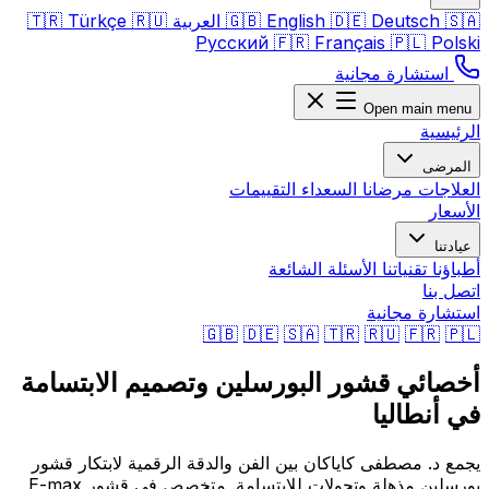
🇸🇦
Deutsch
🇩🇪
English
🇬🇧
العربية
🇷🇺
Türkçe
🇹🇷
Русский
🇫🇷
Français
🇵🇱
Polski
استشارة مجانية
Open main menu
الرئيسية
المرضى
العلاجات
مرضانا السعداء
التقييمات
الأسعار
عيادتنا
أطباؤنا
تقنياتنا
الأسئلة الشائعة
اتصل بنا
استشارة مجانية
🇬🇧
🇩🇪
🇸🇦
🇹🇷
🇷🇺
🇫🇷
🇵🇱
أخصائي قشور البورسلين وتصميم الابتسامة
في أنطاليا
يجمع د. مصطفى كاياكان بين الفن والدقة الرقمية لابتكار قشور
بورسلين مذهلة وتحولات للابتسامة. متخصص في قشور E-max