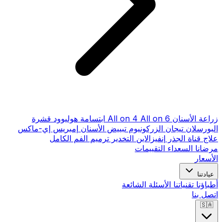
زراعة الأسنان
All on 6
All on 4
ابتسامة هوليوود
قشرة
البورسلان
تيجان الزركونيوم
تبييض الأسنان
إمبريس إي-ماكس
علاج قناة الجذر
إنفيزالاين
التخدير
ترميم الفم الكامل
مرضانا السعداء
التقييمات
الأسعار
عيادتنا
أطباؤنا
تقنياتنا
الأسئلة الشائعة
اتصل بنا
🇸🇦