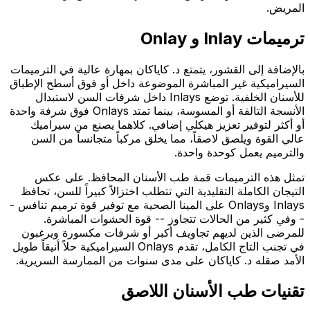
المريض.
ترميمات Inlay و Onlay
بالإضافة إلى القشور، يتمتع د. كاياكان بمهارة عالية في الترميمات
السيراميكية غير المباشرة الموضوعة داخل أو فوق أسطح الإطباق
للأسنان الخلفية. توضع Inlays داخل شرفات السن لاستبدال
الأنسجة التالفة أو المسوسة، بينما تمتد Onlays فوق شرفة واحدة
أو أكثر لتوفير تعزيز هيكلي إضافي. كلاهما يصنع من سيراميك
عالي القوة ويلصق لاصقاً، مما يخلق مركباً متجانساً من السن
والترميم يعمل كوحدة واحدة.
تمثل هذه الترميمات قمة طب الأسنان المحافظ. على عكس
التيجان الكاملة التقليدية التي تتطلب اختزالاً كبيراً للسن، تحافظ
Inlays وOnlays على المينا الصحية مع توفير قوة ترميم تنافس -
- وفي كثير من الحالات تتجاوز -- قوة الحشوات المباشرة.
للمرضى الذين لديهم تجاويف أكبر أو شرفات مكسورة ويرغبون
في تجنب التاج الكامل، تقدم Onlays السيراميكية حلاً أنيقاً طويل
الأمد صقله د. كاياكان على مدى سنوات من الممارسة السريرية.
تقنيات طب الأسنان اللاصق