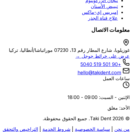
تيجان الزركونيوم
تبييض الأسنان
إمبريس إي-ماكس
علاج قناة الجذر
معلومات الاتصال
غوزيلوبا، شارع المطار رقم 13، 07230 موراتباشا/أنطاليا، تركيا
عرض على خرائط جوجل →
+90 501 519 5040
hello@takident.com
ساعات العمل
الإثنين - السبت: 09:00 - 18:00
الأحد: مغلق
© 2026 Taki Dent. جميع الحقوق محفوظة.
من نحن
|
سياسة الخصوصية
|
شروط الخدمة
|
التراخيص والتحقق