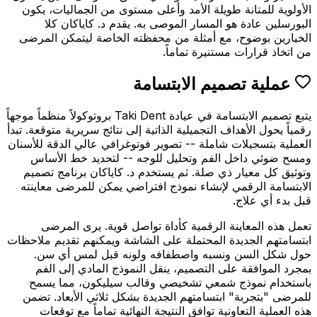
الأولوية للمتانة طويلة الأمد وأعلى مستوى من الجماليات، يكون
البورسلين عادة هو المسار الموصى به. يقدم د. كاياكان كلا
الخيارين بوضوح، مع أمثلة من محفظته الخاصة ليتمكن المرضى
من اتخاذ قرارات مستنيرة تماماً.
عملية تصميم الابتسامة
يتبع تصميم الابتسامة في عيادة Taki Dent بروتوكولاً منظماً موجهاً
رقمياً يحول الأهداف التجميلية الذاتية إلى نتائج سريرية متوقعة. تبدأ
العملية بتسجيلات شاملة -- تصوير فوتوغرافي عالي الدقة للأسنان
ومسح ضوئي داخل الفم وتحليل للوجه -- لتحديد خط الأساس
وتوثيق كل معيار ذي صلة. ثم يستخدم د. كاياكان برنامج تصميم
الابتسامة الرقمي لإنشاء نموذج افتراضي يمكن للمرضى معاينته
قبل بدء أي علاج.
تعمل هذه المعاينة الرقمية كأداة تواصل قوية. يرى المرضى
ابتسامتهم الجديدة المحتملة على الشاشة ويمكنهم تقديم ملاحظات
حول شكل السن ونسبه واصطفافه ولونه قبل لمس أي سن.
بمجرد الموافقة على التصميم، ينقل النموذج المادي إلى الفم
باستخدام نموذج شمعي تشخيصي وقالب سيليكون، مما يسمح
للمرضى "بتجربة" ابتسامتهم الجديدة بشكل ثلاثي الأبعاد. تضمن
هذه العملية التعاونية توافق النتيجة النهائية تماماً مع توقعات