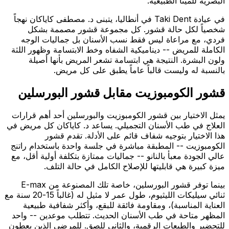
البصرية للمينا الطبيعية.
في عيادة Taki Dent في أنطاليا، يتبنى د. مصطفى كاياكان نهجاً
شخصياً لكل حالة قشور. كل مجموعة قشور مصممة بشكل
فردي، مع مراعاة ليس فقط نسب الأسنان بل جماليات الوجه
الكاملة للمريض -- ديناميكية الشفاه وخط الابتسامة وظهور اللثة
ولون البشرة. النتيجة هي ابتسامة تشعر المريض بأنها أصيلة
بالنسبة له وليست قالباً عاماً يطبق على كل مريض.
قشور الكومبوزيت مقابل قشور البورسلين
يمثل الاختيار بين قشور الكومبوزيت والبورسلين أحد أهم قرارات
العلاج في طب الأسنان التجميلي. يساعد د. كاياكان كل مريض في
هذا الاختيار بتوجيه شفاف قائم على الأدلة. تقدم قشور
الكومبوزيت -- المطبقة مباشرة في جلسة واحدة باستخدام راتنج
عالي الجودة معبأ بالنانو -- جماليات ممتازة بتكلفة أولية أقل، مع
ميزة كبيرة هي قابليتها للإصلاح الكامل في حالة التلف.
بينما توفر قشور البورسلين، خاصة تلك المصنوعة من E-max
ثنائي سيليكات الليثيوم، طول عمر لا مثيل له (غالباً 15-20 سنة مع
العناية المناسبة)، ومقاومة فائقة للبقع، وأكثر شفافية طبيعية
المظهر متاحة في طب الأسنان الحديث. تتطلب موعدين -- واحد
للتحضير والطبعات الرقمية، والثاني للصق. للمرضى الذين يعطون