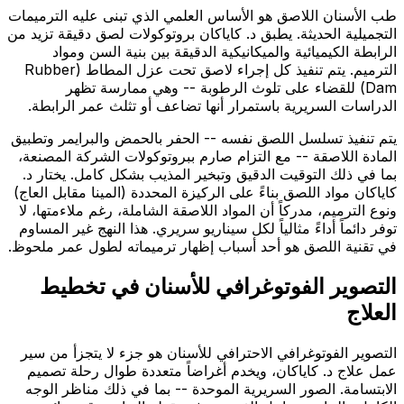
طب الأسنان اللاصق هو الأساس العلمي الذي تبنى عليه الترميمات
التجميلية الحديثة. يطبق د. كاياكان بروتوكولات لصق دقيقة تزيد من
الرابطة الكيميائية والميكانيكية الدقيقة بين بنية السن ومواد
الترميم. يتم تنفيذ كل إجراء لاصق تحت عزل المطاط (Rubber
Dam) للقضاء على تلوث الرطوبة -- وهي ممارسة تظهر
الدراسات السريرية باستمرار أنها تضاعف أو تثلث عمر الرابطة.
يتم تنفيذ تسلسل اللصق نفسه -- الحفر بالحمض والبرايمر وتطبيق
المادة اللاصقة -- مع التزام صارم ببروتوكولات الشركة المصنعة،
بما في ذلك التوقيت الدقيق وتبخير المذيب بشكل كامل. يختار د.
كاياكان مواد اللصق بناءً على الركيزة المحددة (المينا مقابل العاج)
ونوع الترميم، مدركاً أن المواد اللاصقة الشاملة، رغم ملاءمتها، لا
توفر دائماً أداءً مثالياً لكل سيناريو سريري. هذا النهج غير المساوم
في تقنية اللصق هو أحد أسباب إظهار ترميماته لطول عمر ملحوظ.
التصوير الفوتوغرافي للأسنان في تخطيط
العلاج
التصوير الفوتوغرافي الاحترافي للأسنان هو جزء لا يتجزأ من سير
عمل علاج د. كاياكان، ويخدم أغراضاً متعددة طوال رحلة تصميم
الابتسامة. الصور السريرية الموحدة -- بما في ذلك مناظر الوجه