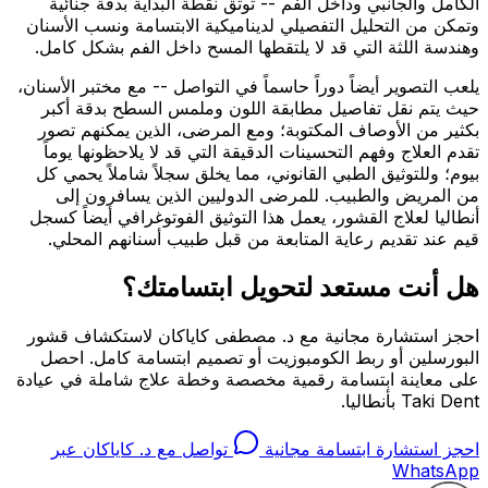
الكامل والجانبي وداخل الفم -- توثق نقطة البداية بدقة جنائية
وتمكن من التحليل التفصيلي لديناميكية الابتسامة ونسب الأسنان
وهندسة اللثة التي قد لا يلتقطها المسح داخل الفم بشكل كامل.
يلعب التصوير أيضاً دوراً حاسماً في التواصل -- مع مختبر الأسنان،
حيث يتم نقل تفاصيل مطابقة اللون وملمس السطح بدقة أكبر
بكثير من الأوصاف المكتوبة؛ ومع المرضى، الذين يمكنهم تصور
تقدم العلاج وفهم التحسينات الدقيقة التي قد لا يلاحظونها يوماً
بيوم؛ وللتوثيق الطبي القانوني، مما يخلق سجلاً شاملاً يحمي كل
من المريض والطبيب. للمرضى الدوليين الذين يسافرون إلى
أنطاليا لعلاج القشور، يعمل هذا التوثيق الفوتوغرافي أيضاً كسجل
قيم عند تقديم رعاية المتابعة من قبل طبيب أسنانهم المحلي.
هل أنت مستعد لتحويل ابتسامتك؟
احجز استشارة مجانية مع د. مصطفى كاياكان لاستكشاف قشور
البورسلين أو ربط الكومبوزيت أو تصميم ابتسامة كامل. احصل
على معاينة ابتسامة رقمية مخصصة وخطة علاج شاملة في عيادة
Taki Dent بأنطاليا.
احجز استشارة ابتسامة مجانية
تواصل مع د. كاياكان عبر
WhatsApp