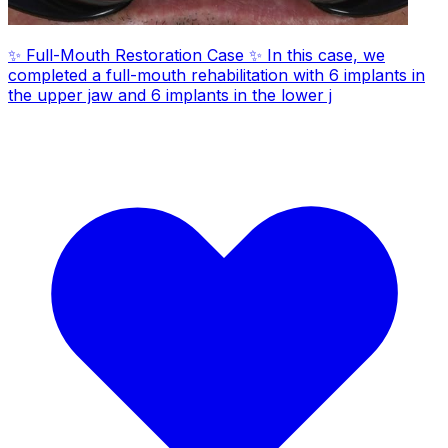
✨ Full-Mouth Restoration Case ✨ In this case, we
completed a full-mouth rehabilitation with 6 implants in
the upper jaw and 6 implants in the lower j