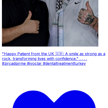
"Happy Patient from the UK 🇬🇧: A smile as strong as a
rock, transforming lives with confidence." . . . .
#zircadpirme #ivoclar #dentaltreatmentturkey