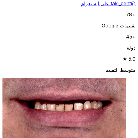
@taki_dent على إنستغرام
+78
تقييمات Google
+45
دولة
5.0 ★
متوسط التقييم