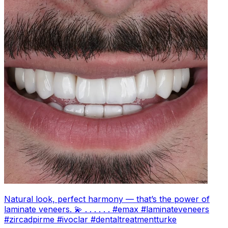
Natural look, perfect harmony — that’s the power of
laminate veneers. 💫 . . . . . . #emax #laminateveneers
#zircadpirme #ivoclar #dentaltreatmentturke