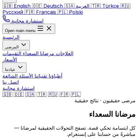
🇷🇺
Türkçe
🇹🇷
العربية
🇸🇦
Deutsch
🇩🇪
English
🇬🇧
Русский
🇫🇷
Français
🇵🇱
Polski
استشارة مجانية
Open main menu
الرئيسية
المرضى
العلاجات
مرضانا السعداء
التقييمات
الأسعار
عيادتنا
أطباؤنا
تقنياتنا
الأسئلة الشائعة
اتصل بنا
استشارة مجانية
🇬🇧
🇩🇪
🇸🇦
🇹🇷
🇷🇺
🇫🇷
🇵🇱
مرضى حقيقيون · نتائج حقيقية
مرضانا السعداء
كل ابتسامة تحكي قصة. تصفح التحولات الحقيقية لمرضانا —
مباشرةً من حسابنا على إنستغرام.