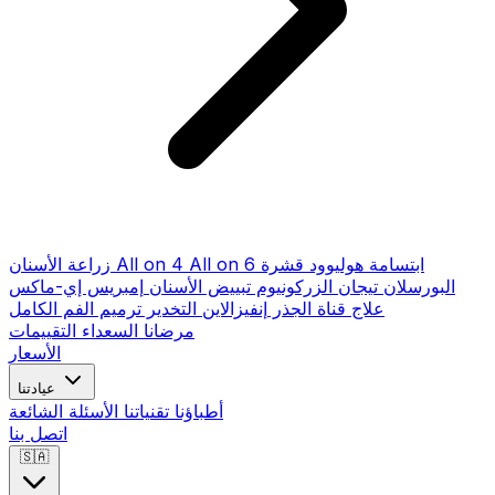
ابتسامة هوليوود
قشرة
All on 6
All on 4
زراعة الأسنان
البورسلان
تيجان الزركونيوم
تبييض الأسنان
إمبريس إي-ماكس
علاج قناة الجذر
إنفيزالاين
التخدير
ترميم الفم الكامل
مرضانا السعداء
التقييمات
الأسعار
عيادتنا
أطباؤنا
تقنياتنا
الأسئلة الشائعة
اتصل بنا
🇸🇦