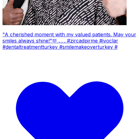
"A cherished moment with my valued patients. May your
smiles always shine!"🫶 . . . #zircadpirme #ivoclar
#dentaltreatmentturkey #smilemakeoverturkey #