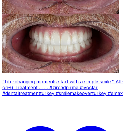
"Life-changing moments start with a simple smile." All-
on-6 Treatment . . . . #zircadpirme #ivoclar
#dentaltreatmentturkey #smilemakeoverturkey #emax