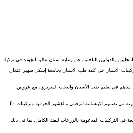
حليين والدوليين الباحثين عن رعاية أسنان عالية الجودة في تركيا.
ي طب الأسنان بكلية طب الأسنان في جامعة أنقرة عام 2016. ثم تابع تخصصه في تركيبات الأسنان في كلية طب الأسنان بجامعة إسكي شهير عثمان
ان بجامعة أنقرة ميديبول بين عامي 2020 و2022. وخلال مسيرته الأكاديمية، ساهم في تعليم طب الأسنان والبحث السريري، مع عروض
مع خبرة سريرية تزيد عن 10 أعوام، يركز د. تاكي على طب الأسنان التجميلي المتقدم وإعادة تأهيل الفم بالكامل. ويُعرف بشكل خاص بخبرته في تصميم الابتسامة الرقمي والقشور الخزفية وتركيبات E-
اسعة في التركيبات المدعومة بالزرعات للفك الكامل، بما في ذلك