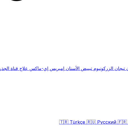
ن
تيجان الزركونيوم
تبييض الأسنان
إمبريس إي-ماكس
علاج قناة الجذ
🇹🇷
Türkçe
🇷🇺
Русский
🇫🇷