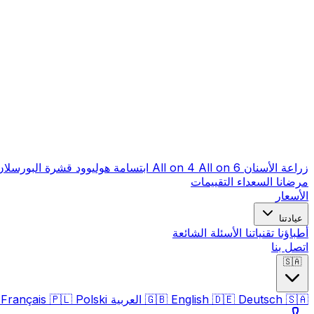
زراعة الأسنان
All on 6
All on 4
ابتسامة هوليوود
قشرة البورسلا
مرضانا السعداء
التقييمات
الأسعار
عيادتنا
أطباؤنا
تقنياتنا
الأسئلة الشائعة
اتصل بنا
🇸🇦
🇸🇦
Deutsch
🇩🇪
English
🇬🇧
العربية
Polski
🇵🇱
Français