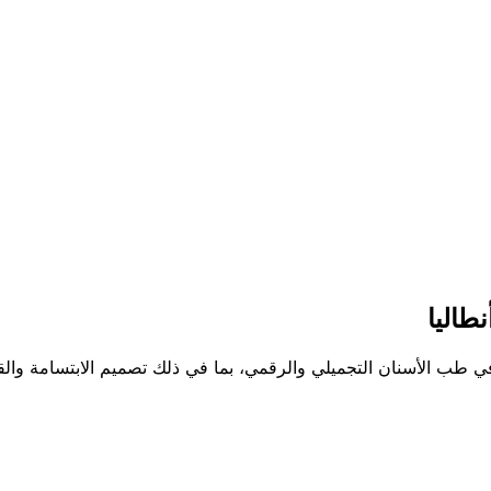
طاليا
سنان مع خبرة سريرية تزيد عن 10 أعوام. خبير في طب الأسنان التجميلي والرقمي، بما في ذلك