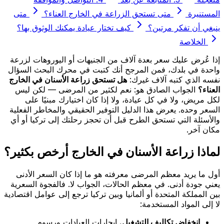
المستنيرة
متى تستحق الزراعة في الخارج العناء؟
متى
ينبغي أن تفكر مرتين؟
كيف تختار عيادة يمكنك الوثوق بها؟
الخلاصة
إذا عُرض عليك سعر بعدة آلاف من الجنيهات أو اليوروهات لزرعة
واحدة في بلدك، فمن المرجح أنك كتبت في محرك البحث السؤال
نفسه الذي كتبه آلاف غيرك:
هل تستحق زراعة الأسنان في الخارج
العناء؟
الجواب الصادق هو: نعم لكثير من المرضى — لكن ليس
لكل مريض، ولا في كل عيادة، ولا إذا كان اختيارك مبنيًا على
السعر وحده. يعرض هذا الدليل التوفير الحقيقي والمخاطر الفعلية
والأسئلة التي تستحق الطرح قبل أن تحجز رحلتك إلى تركيا أو أي
مكان آخر.
لماذا زراعة الأسنان في الخارج أرخص بكثير؟
أول ما يريد معظم المرضى معرفته هو ما إذا كان السعر الأدنى
يعني جودة أدنى. في معظم الحالات، الجواب لا. فالفجوة السعرية
بين المملكة المتحدة أو ألمانيا وبين تركيا ترجع إلى عوامل اقتصادية
لا إلى المواد المستخدمة:
انخفاض تكاليف التشغيل.
إيجارات العيادات ورسوم