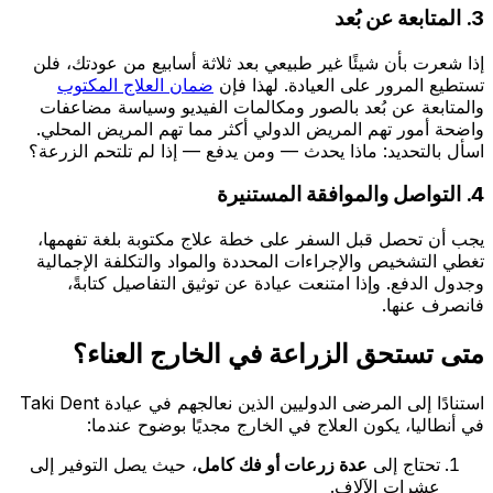
3. المتابعة عن بُعد
إذا شعرت بأن شيئًا غير طبيعي بعد ثلاثة أسابيع من عودتك، فلن
تستطيع المرور على العيادة. لهذا فإن
ضمان العلاج المكتوب
والمتابعة عن بُعد بالصور ومكالمات الفيديو وسياسة مضاعفات
واضحة أمور تهم المريض الدولي أكثر مما تهم المريض المحلي.
اسأل بالتحديد: ماذا يحدث — ومن يدفع — إذا لم تلتحم الزرعة؟
4. التواصل والموافقة المستنيرة
يجب أن تحصل قبل السفر على خطة علاج مكتوبة بلغة تفهمها،
تغطي التشخيص والإجراءات المحددة والمواد والتكلفة الإجمالية
وجدول الدفع. وإذا امتنعت عيادة عن توثيق التفاصيل كتابةً،
فانصرف عنها.
متى تستحق الزراعة في الخارج العناء؟
استنادًا إلى المرضى الدوليين الذين نعالجهم في عيادة Taki Dent
في أنطاليا، يكون العلاج في الخارج مجديًا بوضوح عندما:
تحتاج إلى
عدة زرعات أو فك كامل
، حيث يصل التوفير إلى
عشرات الآلاف.