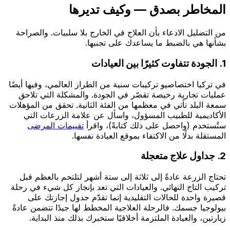
المخاطر بصدق — وكيف تديرها
من التضليل الادعاء بأن العلاج في الخارج بلا سلبيات. والصراحة
بشأنها هي بالضبط ما يساعدك على تجنبها.
1. الجودة تتفاوت كثيرًا بين العيادات
في تركيا اختصاصيو تركيبات سنية من الطراز العالمي، وفيها أيضًا
عمليات تجارية رخيصة تقصّر في الجودة. والمشكلة التي تلاحق
سمعة البلد تأتي في معظمها من الفئة الثانية. تحقق من المؤهلات
الأكاديمية للطبيب المسؤول، واسأل عن علامة الزرعات التي
ستُستخدم (واحصل على ذلك كتابةً)، واقرأ
تقييمات المرضى
المستقلة بدلًا من الاكتفاء بموقع العيادة نفسها.
2. جداول علاج متعجلة
تحتاج الزرعة عادةً إلى ثلاثة إلى ستة أشهر لتلتحم بالعظم قبل
تركيب التاج النهائي. والعيادات التي تعد بإنجاز كل شيء في رحلة
قصيرة واحدة للحالات التقليدية إنما تقدّم جدول إجازتك على
بيولوجيا جسمك. فالرحلة العلاجية المخطط لها جيدًا تتضمن عادةً
زيارتين، والعيادة الملتزمة أخلاقيًا ستخبرك بذلك منذ البداية.