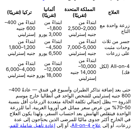
المملكة المتحدة
ألمانيا
العلاج
تركيا (تقريبًا)
(تقريبًا)
(تقريبًا)
ابتداءً من
ابتداءً من
ابتداءً من 400–
زرعة واحدة مع
2,000–2,500
1,800–
600 جنيه
التاج
جنيه إسترليني
3,000 يورو
إسترليني
جسر من ثلاث
ابتداءً من
ابتداءً من
ابتداءً من
وحدات مثبت
5,000–7,000
4,500–
1,200–1,800
على زرعات
جنيه إسترليني
6,500 يورو
جنيه إسترليني
ابتداءً من
ابتداءً من
ابتداءً من
All-on-4 (لكل
10,000–
4,000–6,000
12,000–
فك)
14,000 جنيه
18,000 يورو
جنيه إسترليني
إسترليني
حتى بعد إضافة تذاكر الطيران وأسبوع في فندق — عادةً 400–
800 جنيه إسترليني للشخص الواحد في أنطاليا خارج موسم
الذروة — يظل إجمالي تكلفة الحالة متعددة الزرعات أقل بنسبة
50–70% من عرض سعر مماثل في أوروبا الغربية. أما للزرعة
الواحدة فيتقلص الهامش بعد احتساب السفر، ولهذا يكون العلاج
في الخارج أكثر جدوى ماليًا للمرضى الذين يحتاجون إلى عدة
زرعات، أو إلى
علاج All-on-4
، أو إلى
إعادة تأهيل شاملة للفم
.