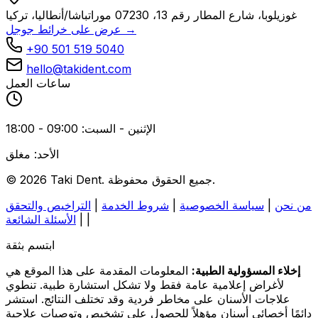
غوزيلوبا، شارع المطار رقم 13، 07230 موراتباشا/أنطاليا، تركيا
عرض على خرائط جوجل →
+90 501 519 5040
hello@takident.com
ساعات العمل
الإثنين - السبت: 09:00 - 18:00
الأحد: مغلق
© 2026 Taki Dent. جميع الحقوق محفوظة.
من نحن
|
سياسة الخصوصية
|
شروط الخدمة
|
التراخيص والتحقق
|
|
الأسئلة الشائعة
ابتسم بثقة
إخلاء المسؤولية الطبية:
المعلومات المقدمة على هذا الموقع هي
لأغراض إعلامية عامة فقط ولا تشكل استشارة طبية. تنطوي
علاجات الأسنان على مخاطر فردية وقد تختلف النتائج. استشر
دائمًا أخصائي أسنان مؤهلاً للحصول على تشخيص وتوصيات علاجية