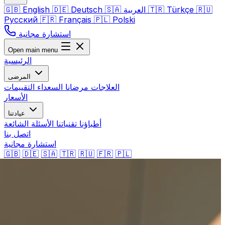
🇷🇺
Türkçe
🇹🇷
العربية
🇸🇦
Deutsch
🇩🇪
English
🇬🇧
Русский
🇫🇷
Français
🇵🇱
Polski
استشارة مجانية
Open main menu
الرئيسية
المرضى
العلاجات
مرضانا السعداء
التقييمات
الأسعار
عيادتنا
أطباؤنا
تقنياتنا
الأسئلة الشائعة
اتصل بنا
استشارة مجانية
🇬🇧
🇩🇪
🇸🇦
🇹🇷
🇷🇺
🇫🇷
🇵🇱