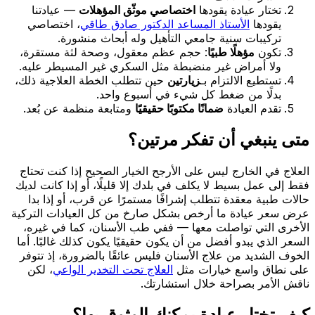
تختار عيادة يقودها
اختصاصي موثّق المؤهلات
— عيادتنا
يقودها
الأستاذ المساعد الدكتور صادق طاقي
، اختصاصي
تركيبات سنية جامعي التأهيل وله أبحاث منشورة.
تكون
مؤهلًا طبيًا
: حجم عظم معقول، وصحة لثة مستقرة،
ولا أمراض غير منضبطة مثل السكري غير المسيطر عليه.
تستطيع الالتزام بـ
زيارتين
حين تتطلب الخطة العلاجية ذلك،
بدلًا من ضغط كل شيء في أسبوع واحد.
تقدم العيادة
ضمانًا مكتوبًا حقيقيًا
ومتابعة منظمة عن بُعد.
متى ينبغي أن تفكر مرتين؟
العلاج في الخارج ليس على الأرجح الخيار الصحيح إذا كنت تحتاج
فقط إلى عمل بسيط لا يكلف في بلدك إلا قليلًا، أو إذا كانت لديك
حالات طبية معقدة تتطلب إشرافًا مستمرًا عن قرب، أو إذا بدا
عرض سعر عيادة ما أرخص بشكل صارخ من كل العيادات التركية
الأخرى التي تواصلت معها — ففي طب الأسنان، كما في غيره،
السعر الذي يبدو أفضل من أن يكون حقيقيًا يكون كذلك غالبًا. أما
الخوف الشديد من علاج الأسنان فليس عائقًا بالضرورة، إذ تتوفر
على نطاق واسع خيارات مثل
العلاج تحت التخدير الواعي
، لكن
ناقش الأمر بصراحة خلال استشارتك.
كيف تختار عيادة يمكنك الوثوق بها؟