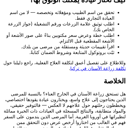
تحقق من اسم الطبيب ومؤهلاته وتخصصه — لا من اسم
العيادة التجاري فقط.
اطلب توثيق علامة الزرعات ورقم التشغيلة (جواز الزرعة
الخاص بك).
اطلب خطة وعرض سعر مكتوبين بناءً على صور الأشعة أو
الأشعة المقطعية قبل الالتزام.
اقرأ تقييمات حديثة ومستقلة من مرضى من بلدك.
ثبّت بروتوكول المتابعة وشروط الضمان كتابةً.
وللاطلاع على تفصيل أعمق لتكلفة العلاج الفعلية، راجع دليلنا حول
تكلفة زراعة الأسنان في تركيا
.
الخلاصة
هل تستحق زراعة الأسنان في الخارج العناء؟ بالنسبة للمرضى
الذين يحتاجون إلى علاج واسع، ويختارون عيادة يقودها اختصاصي،
ويخططون رحلتهم حول علاجهم لا العكس — فالتوفير حقيقي،
والمواد متطابقة، والنتائج المسجلة في العيادات ذات الخبرة مماثلة
لنظيراتها في أوروبا الغربية. أما المرضى الذين يندمون على السفر
فهم في الغالب من اختاروا أرخص عرض دون التحقق ممن