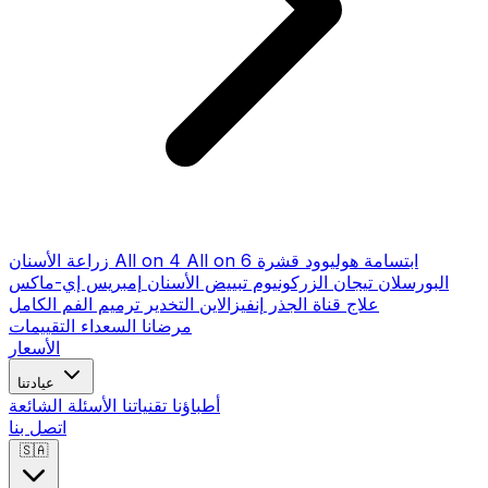
ابتسامة هوليوود
قشرة
All on 6
All on 4
زراعة الأسنان
البورسلان
تيجان الزركونيوم
تبييض الأسنان
إمبريس إي-ماكس
علاج قناة الجذر
إنفيزالاين
التخدير
ترميم الفم الكامل
مرضانا السعداء
التقييمات
الأسعار
عيادتنا
أطباؤنا
تقنياتنا
الأسئلة الشائعة
اتصل بنا
🇸🇦