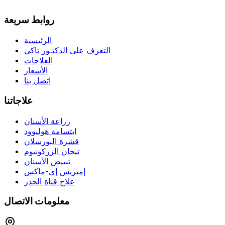
روابط سريعة
الرئيسية
التعرف على الدكتـور تاكي
العلاجات
الأسعار
اتصل بنا
علاجاتنا
زراعة الأسنان
ابتسامة هوليوود
قشرة البورسلان
تيجان الزركونيوم
تبييض الأسنان
إمبريس إي-ماكس
علاج قناة الجذر
معلومات الاتصال