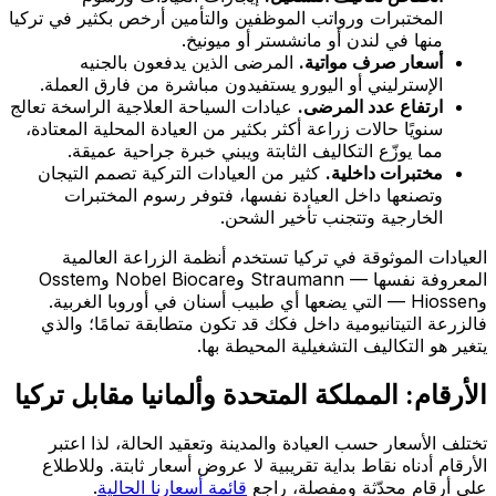
المختبرات ورواتب الموظفين والتأمين أرخص بكثير في تركيا
منها في لندن أو مانشستر أو ميونيخ.
أسعار صرف مواتية.
المرضى الذين يدفعون بالجنيه
الإسترليني أو اليورو يستفيدون مباشرة من فارق العملة.
ارتفاع عدد المرضى.
عيادات السياحة العلاجية الراسخة تعالج
سنويًا حالات زراعة أكثر بكثير من العيادة المحلية المعتادة،
مما يوزّع التكاليف الثابتة ويبني خبرة جراحية عميقة.
مختبرات داخلية.
كثير من العيادات التركية تصمم التيجان
وتصنعها داخل العيادة نفسها، فتوفر رسوم المختبرات
الخارجية وتتجنب تأخير الشحن.
العيادات الموثوقة في تركيا تستخدم أنظمة الزراعة العالمية
المعروفة نفسها — Straumann وNobel Biocare وOsstem
وHiossen — التي يضعها أي طبيب أسنان في أوروبا الغربية.
فالزرعة التيتانيومية داخل فكك قد تكون متطابقة تمامًا؛ والذي
يتغير هو التكاليف التشغيلية المحيطة بها.
الأرقام: المملكة المتحدة وألمانيا مقابل تركيا
تختلف الأسعار حسب العيادة والمدينة وتعقيد الحالة، لذا اعتبر
الأرقام أدناه نقاط بداية تقريبية لا عروض أسعار ثابتة. وللاطلاع
على أرقام محدّثة ومفصلة، راجع
قائمة أسعارنا الحالية
.