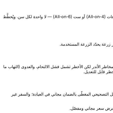
لا تحتاج غالبًا إلى زرعة لكل سن. فبضع زرعات يمكن أن تحمل جسرًا ثابتًا عبر الفراغ، وقوس كامل من الأسنان يمكن حمله على أربع زرعات (All-on-4) أو ست (All-on-6) — لا واحدة لكل سن. ويُخطَّط
ت (Howe وزملاؤه، Journal of Dentistry، 2019)، ويدوم كثير منها أطول. المخاطر الأندر لكن الأخطر تشمل فشل الالتحام، والعدوى (التهاب ما
طر قابل للتعديل.
وفق الشروط)، والتيجان لضمان مكتوب 5–10 سنوات بحسب المادة. والعمل التصحيحي المغطّى بالضمان مجاني في العيادة؛ والسفر غير
عرض سعر مجاني ومفصّل.