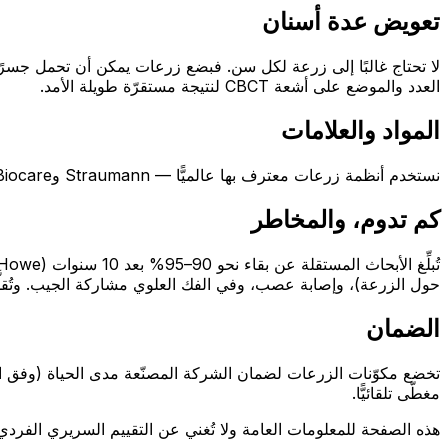
تعويض عدة أسنان
العدد والموضع على أشعة CBCT لنتيجة مستقرّة طويلة الأمد.
المواد والعلامات
نستخدم أنظمة زرعات معترف بها عالميًّا — Straumann وNobel Biocare — مع تيجان من الزركونيا أو IPS e.max. وتحصل على جواز زرعة يحدّد الزرعة المستخدمة.
كم تدوم، والمخاطر
حول الزرعة)، وإصابة عصب، وفي الفك العلوي مشاركة الجيب. وتُقلَّل
الضمان
مغطّى تلقائيًّا.
هذه الصفحة للمعلومات العامة ولا تُغني عن التقييم السريري الفردي