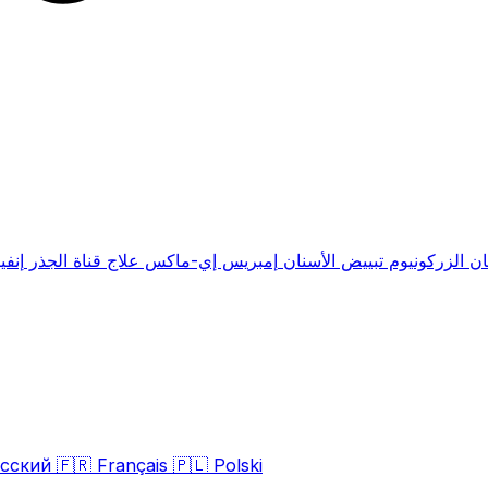
ان الزركونيوم
تبييض الأسنان
إمبريس إي-ماكس
علاج قناة الجذر
إنفي
сский
🇫🇷
Français
🇵🇱
Polski