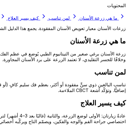
المحتويات
ما هي زرعة الأسنان
لمن تناسب
كيف يسير العلاج
زرعات الأسنان معيار تعويض الأسنان المفقودة. يجمع هذا الدليل ا
ما هي زرعة الأسنان
زرعة الأسنان برغي صغير من التيتانيوم الطبي يُوضع في عظم الفك ل
وخلافًا للجسر التقليدي، لا تعتمد الزرعة على برد الأسنان المجاورة.
لمن تناسب
تناسب البالغين ذوي سنٍّ مفقودة أو أكثر، بعظم فك سليم كافٍ (أو ق
إضافيًّا. وتؤكّد أشعة CBCT الملاءمة.
كيف يسير العلاج
عادةً زيارتان: 
اختصاصي جراحة الفم والوجه والفكين، ويصمّم التاج ويركّبه أخصائي ا