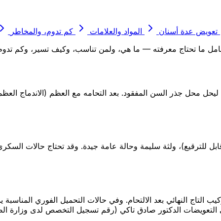
تعويض عدة أسنان
المواد والعلامات
كم تدوم، والمخاطر
لشامل ما تحتاج معرفته — ما هي، ولمن تناسب، وكيف تسير، وكم تدو
يحل محل جذر السن المفقود. بعد التحامه مع العظم (الاندماج العظمي
ابل للترقيع)، ولثة سليمة وحالة عامة جيدة. وقد تحتاج حالات السكري
الأولى لوضع الزرعة، والثانية (غالبًا بعد 3–4 أشهر) لتركيب التاج النهائي بعد الالتحام. وفي حالا
لتعويضات الدكتور صادق تاكي (رقم تسجيل التخصص لدى وزارة الصحة 875