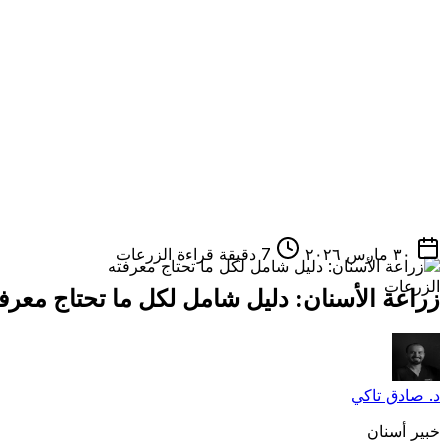
٣٠ مارس ٢٠٢٦
7 دقيقة قراءة
الزرعات
الزرعات
زراعة الأسنان: دليل شامل لكل ما تحتاج معرف
د. صادق تاكي
خبير أسنان