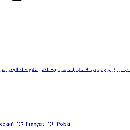
ان الزركونيوم
تبييض الأسنان
إمبريس إي-ماكس
علاج قناة الجذر
إنفي
сский
🇫🇷
Français
🇵🇱
Polski