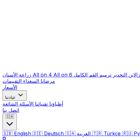
زالاين
التخدير
ترميم الفم الكامل
All on 6
All on 4
زراعة الأسنان
مرضانا السعداء
التقييمات
الأسعار
عيادتنا
أطباؤنا
تقنياتنا
الأسئلة الشائعة
اتصل بنا
🇸🇦
Ру
🇷🇺
Türkçe
🇹🇷
العربية
🇸🇦
Deutsch
🇩🇪
English
🇬🇧