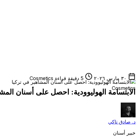
٣٠ مارس ٢٠٢٦
5 دقيقة قراءة
Cosmetics
Cosmetics
الابتسامة الهوليوودية: احصل على أسنان المشا
د. صادق تاكي
خبير أسنان