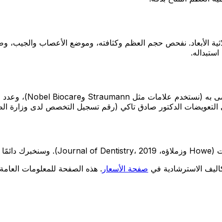
 التقييم بتاريخك الطبي وفحص سريري، مدعومًا بأشعة CBCT ثلاثية الأبعاد. نفحص حجم العظم وكثافته، 
استبداله.
تحصل على خطة علاج مك
لتعويضات الدكتور صادق تاكي (رقم تسجيل التخصص لدى وزارة الصحة 875
كاليف الاسترشادية في
صفحة الأسعار
. هذه الصفحة للمعلومات العامة 