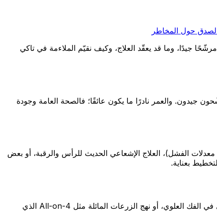
الصدق حول المخاطر
حًا جيدًا، وما قد يعقّد العلاج، وكيف نقيّم الملاءمة في تاكي
ون جيدون. والعمر نادرًا ما يكون عائقًا؛ فالصحة العامة وجودة
فع معدلات الفشل)، العلاج الإشعاعي الحديث للرأس والرقبة، أو بعض
تخطيط بعناية.
تحتاج الزرعة إلى عظم كافٍ لتثبيتها بأمان. وحيث فُقد العظم بعد الخلع أو أمراض اللثة، تشمل الخيارات ترقيع العظم أو رفع الجيب الفكي في الفك العلوي، أو نهج الزرعات المائلة مثل All-on-4 الذي