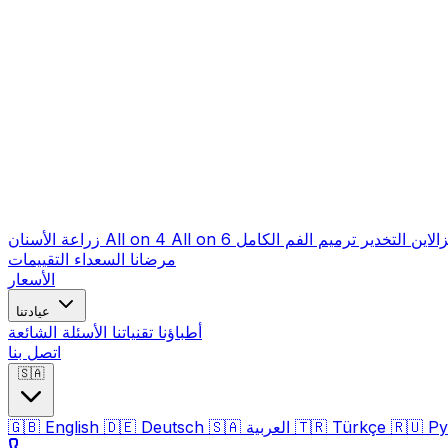
زالاين
التخدير
ترميم الفم الكامل
All on 6
All on 4
زراعة الأسنان
مرضانا السعداء
التقييمات
الأسعار
عيادتنا
أطباؤنا
تقنياتنا
الأسئلة الشائعة
اتصل بنا
🇸🇦
Ру
🇷🇺
Türkçe
🇹🇷
العربية
🇸🇦
Deutsch
🇩🇪
English
🇬🇧