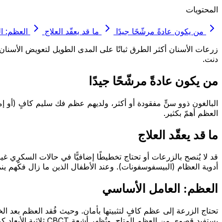
المحتويات
من يكون عادةً مرشّحًا جيدًا
ما قد يعقّد العلاج
العظم: ا
زرعات الأسنان أكثر الطرق ثباتًا على المدى الطويل لتعويض الأسنان ا
دنت.
من يكون عادةً مرشّحًا جيدًا
البالغون ذوو سنٍّ مفقودة أو أكثر، ولديهم عظم فك سليم كافٍ (أو إم
العظم أهمّ بكثير.
ما قد يعقّد العلاج
قد لا يُنصح بالزرعات أو تحتاج تخطيطًا إضافيًّا في حالات السكري غ
أدوية العظام (البيسفوسفونات). وعند الأطفال الذين ما زال فكّهم ين
العظم: العامل الأساسي
يستفيد قصوى من العظم المتاح. وتُظهر أشعة CBCT ثلاثية الأبعاد كمية العظم المتاح بدقّة.