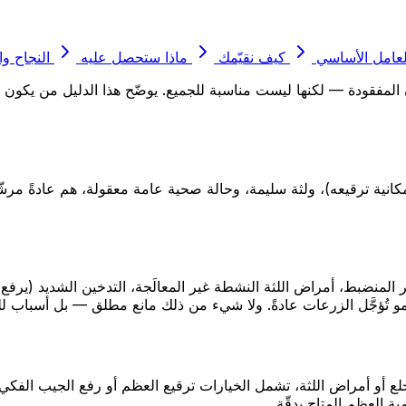
لعامل الأساسي
كيف نقيّمك
ماذا ستحصل عليه
النجاح و
لمفقودة — لكنها ليست مناسبة للجميع. يوضّح هذا الدليل من يكون مرشّ
كانية ترقيعه)، ولثة سليمة، وحالة صحية عامة معقولة، هم عادةً مرشّح
ير المنضبط، أمراض اللثة النشطة غير المعالَجة، التدخين الشديد (ير
مو تُؤجَّل الزرعات عادةً. ولا شيء من ذلك مانع مطلق — بل أسباب لل