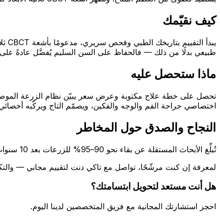
كيف نقيّمك
يبدأ
طبيعي بدلًا من ذلك — فالحفاظ على السن السليم يُفضَّل عادةً على 
ماذا ستحصل عليه
اختصاصي جراحة الفم والوجه والفكين، ويصمّم التاج ويركّبه أخصائي ا
النجاح والصدق حول المخاطر
تُبلِّغ الأبحاث المستقلة عن بقاء نحو 90–95% للزرعات بعد 10 سنوات (Howe وزملاؤه، Journal of Dentistry، 2019). وسنخبرك دائمًا بصدق إن لم تكن الزرعة الخيار الأفضل لك، وما البدائل الواقعية.
لمعرفة إن كنت مرشّحًا، تواصل مع تاكي دنت لتقييم مجاني — والت
هل أنت مستعد لتحويل ابتسامتك؟
احجز استشارتك المجانية مع فريق المتخصصين لدينا اليوم.