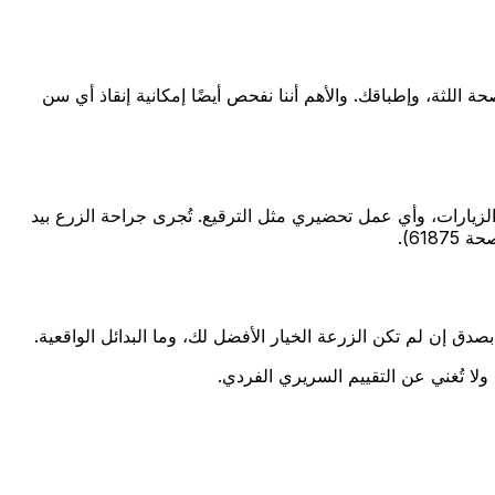
وموضع الأعصاب والجيب، وصحة اللثة، وإطباقك. والأهم أننا نفحص أيضًا إمكانية إنقاذ أي سن
توبة وعرض سعر يبيّن نظام الزرعة الموصى به (نستخدم علامات مثل Straumann وNobel Biocare)، وعدد الزيارات، وأي عمل تحضيري مثل الترقيع. تُجرى جراحة الزرع بيد
61).
ولا تُغني عن التقييم السريري الفردي.