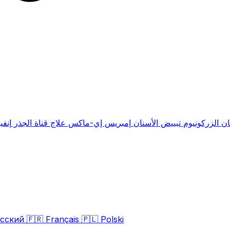
ان الزركونيوم
تبييض الأسنان
إمبريس إي-ماكس
علاج قناة الجذر
إنفي
сский
🇫🇷
Français
🇵🇱
Polski