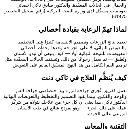
والجمال في الحالات المعقّدة. والدكتور صادق تاكي أخصائي
تعويضات مسجَّل لدى وزارة الصحة التركية (رقم تسجيل التخصص
61875).
لماذا تهمّ الرعاية بقيادة أخصائي
تعتمد نتائج الزرعات وتصميم الابتسامة كثيرًا على التخطيط
والتعويض النهائي، لا على الجراحة وحدها. يخطّط أخصائي
التعويضات للنتيجة النهائية أولًا — كيف ينبغي أن تبدو الأسنان
وتُطبِق — ثم يعمل رجوعًا من ذلك. وتستفيد الحالات المعقّدة مثل
ترميم الفم الكامل من هذا النهج المنسّق القائم على التعويض.
كيف يُنظَّم العلاج في تاكي دنت
نعمل كفريق. تُجرى جراحة الزرع بيد اختصاصي جراحة الفم
والوجه والفكين، بينما يقود التصميم والتخطيط والتعويضات النهائية
الدكتور تاكي. هذا يعني أن كل جزء من علاجك يتولاه من يتركّز
عمله على ذلك الجزء — وهو نموذج شائع في طب الأسنان
الزرعي عالي الجودة.
التقنية والمعايير