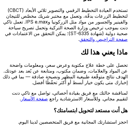
تستخدم العيادة التخطيط الرقمي والتصوير ثلاثي الأبعاد (CBCT)
لتخطيط الزرعات بدقّة، وتعمل مع مختبر شريك مخصّص للتيجان
والفينير والجسور من مواد مثل الزركونيا وIPS e.max. تعمل تاكي
دنت بموجب ترخيص وزارة الصحة التركية وتحمل تصريح سياحة
صحية دولية (شهادة ST-6335)؛ يمكن التحقق من الاعتمادات في
صفحة التراخيص والتحقق
.
ماذا يعني هذا لك
تحصل على خطة علاج مكتوبة وعرض سعر، ومعلومات واضحة
عن المواد والعلامات، وضمان مكتوب، ومتابعة عن بُعد بعد عودتك.
الهدف نتائج متوقّعة طبيعية المظهر ونصيحة صادقة — بما في ذلك
إخبارك متى يكون خيار أبسط أو أكثر تحفّظًا أفضل.
لمناقشة حالتك مع فريق بقيادة أخصائي، تواصل مع تاكي دنت
لتقييم مجاني. وللأسعار الاسترشادية راجع
صفحة الأسعار
.
هل أنت مستعد لتحويل ابتسامتك؟
احجز استشارتك المجانية مع فريق المتخصصين لدينا اليوم.