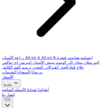
ابتسامة هوليوود
قشرة
All on 6
All on 4
زراعة الأسنان
البورسلان
تيجان الزركونيوم
تبييض الأسنان
إمبريس إي-ماكس
علاج قناة الجذر
إنفيزالاين
التخدير
ترميم الفم الكامل
مرضانا السعداء
التقييمات
الأسعار
عيادتنا
أطباؤنا
تقنياتنا
الأسئلة الشائعة
اتصل بنا
🇸🇦