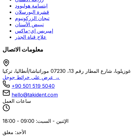
ابتسامة هوليوود
قشرة البورسلان
تيجان الزركونيوم
تبييض الأسنان
إمبريس إي-ماكس
علاج قناة الجذر
معلومات الاتصال
غوزيلوبا، شارع المطار رقم 13، 07230 موراتباشا/أنطاليا، تركيا
عرض على خرائط جوجل →
+90 501 519 5040
hello@takident.com
ساعات العمل
الإثنين - السبت: 09:00 - 18:00
الأحد: مغلق