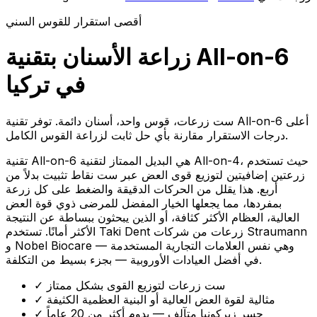
أقصى استقرار للقوس السني
زراعة الأسنان بتقنية All-on-6
في تركيا
ست زرعات، قوس واحد، أسنان دائمة. توفر تقنية All-on-6 أعلى
درجات الاستقرار مقارنة بأي حل ثابت لزراعة القوس الكامل.
تقنية All-on-6 هي البديل الممتاز لتقنية All-on-4، حيث تستخدم
زرعتين إضافيتين لتوزيع قوى العض عبر ست نقاط تثبيت بدلاً من
أربع. هذا يقلل من الحركات الدقيقة والضغط على كل زرعة
بمفردها، مما يجعلها الخيار المفضل للمرضى ذوي قوة العض
العالية، العظام الأكثر كثافة، أو الذين يبحثون ببساطة عن النتيجة
الأكثر أمانًا. تستخدم Taki Dent زرعات من شركات Straumann
و Nobel Biocare — وهي نفس العلامات التجارية المستخدمة
في أفضل العيادات الأوروبية — بجزء بسيط من التكلفة.
ست زرعات لتوزيع القوى بشكل ممتاز
✓
مثالية لقوة العض العالية أو البنية العظمية الكثيفة
✓
جسر زيركونيا متآلف — يدوم أكثر من 20 عاماً
✓