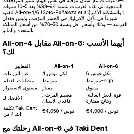
4–6 غرسات مع أسنان مؤقتة في نفس اليوم. تشير المراجعات
المنهجية إلى بقاء الغرسات بنسبة 94–98% بعد 5–10 سنوات
لتقنية All-on-4/6 (Soto-Peñaloza et al.)؛ والمشكلة الأكثر
شيوعاً هي تآكل الأكريليك في الجسر المؤقت، وليس فقدان
الغرسة — وذلك بأسعار أقل بنسبة 50–70% من أسعار المملكة
المتحدة وألمانيا.
All-on-4 مقابل All-on-6: أيهما الأنسب
لك؟
All-on-6
All-on-4
المعايير
6 لكل قوس
4 لكل قوس
عدد الزرعات
متوسط–high
متوسط
متطلبات العظم
متفوق
ممتاز
مستوى الاستقرار
قوة العض العالية،
معظم المرضى
الأفضل لـ
ونتائج ممتازة
فاقدي الأسنان
تكلفة Taki Dent
€4,900 / قوس
€4,050 / قوس
ابتداءً من
رحلتك مع All-on-6 في Taki Dent