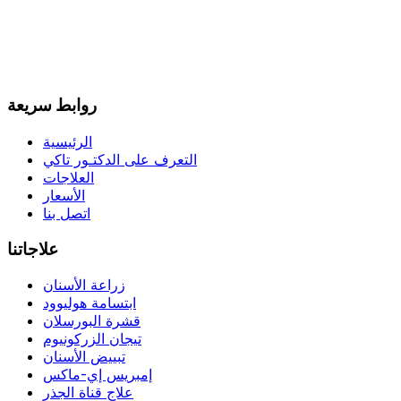
روابط سريعة
الرئيسية
التعرف على الدكتـور تاكي
العلاجات
الأسعار
اتصل بنا
علاجاتنا
زراعة الأسنان
ابتسامة هوليوود
قشرة البورسلان
تيجان الزركونيوم
تبييض الأسنان
إمبريس إي-ماكس
علاج قناة الجذر