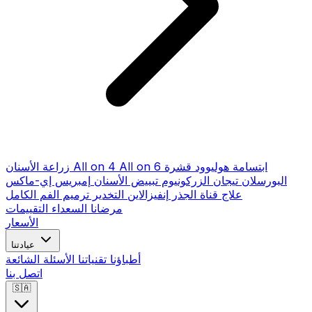
ابتسامة هوليوود
قشرة
All on 6
All on 4
زراعة الأسنان
البورسلان
تيجان الزركونيوم
تبييض الأسنان
إمبريس إي-ماكس
علاج قناة الجذر
إنفيزالاين
التخدير
ترميم الفم الكامل
مرضانا السعداء
التقييمات
الأسعار
عيادتنا
أطباؤنا
تقنياتنا
الأسئلة الشائعة
اتصل بنا
🇸🇦