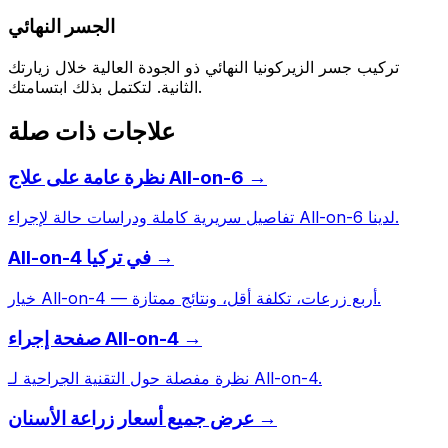
الجسر النهائي
تركيب جسر الزيركونيا النهائي ذو الجودة العالية خلال زيارتك
الثانية. لتكتمل بذلك ابتسامتك.
علاجات ذات صلة
نظرة عامة على علاج All-on-6 →
تفاصيل سريرية كاملة ودراسات حالة لإجراء All-on-6 لدينا.
All-on-4 في تركيا →
خيار All-on-4 — أربع زرعات، تكلفة أقل، ونتائج ممتازة.
صفحة إجراء All-on-4 →
نظرة مفصلة حول التقنية الجراحية لـ All-on-4.
عرض جميع أسعار زراعة الأسنان →