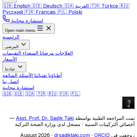
🇷🇺
Türkçe
🇹🇷
العربية
🇸🇦
Deutsch
🇩🇪
English
🇬🇧
Русский
🇫🇷
Français
🇵🇱
Polski
استشارة مجانية
Open main menu
الرئيسية
المرضى
العلاجات
مرضانا السعداء
التقييمات
الأسعار
عيادتنا
أطباؤنا
تقنياتنا
الأسئلة الشائعة
اتصل بنا
استشارة مجانية
🇬🇧
🇩🇪
🇸🇦
🇹🇷
🇷🇺
🇫🇷
🇵🇱
تمت المراجعة الطبية بواسطة
Asst. Prof. Dr. Sadık Taki
—
أخصائي التركيبات السنية · مسجل لدى وزارة الصحة التركية
روجعت في August 2026 ·
ORCID
·
drsadiktaki.com