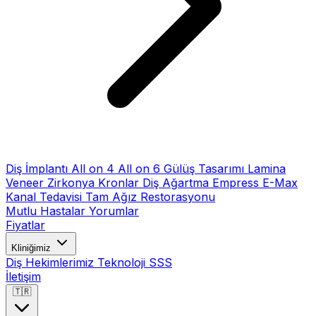
Diş İmplantı
All on 4
All on 6
Gülüş Tasarımı
Lamina
Veneer
Zirkonya Kronlar
Diş Ağartma
Empress E-Max
Kanal Tedavisi
Tam Ağız Restorasyonu
Mutlu Hastalar
Yorumlar
Fiyatlar
Kliniğimiz
Diş Hekimlerimiz
Teknoloji
SSS
İletişim
🇹🇷