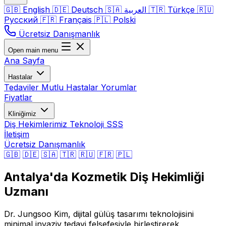
🇬🇧
English
🇩🇪
Deutsch
🇸🇦
العربية
🇹🇷
Türkçe
🇷🇺
Русский
🇫🇷
Français
🇵🇱
Polski
Ücretsiz Danışmanlık
Open main menu
Ana Sayfa
Hastalar
Tedaviler
Mutlu Hastalar
Yorumlar
Fiyatlar
Kliniğimiz
Diş Hekimlerimiz
Teknoloji
SSS
İletişim
Ücretsiz Danışmanlık
🇬🇧
🇩🇪
🇸🇦
🇹🇷
🇷🇺
🇫🇷
🇵🇱
Antalya'da Kozmetik Diş Hekimliği
Uzmanı
Dr. Jungsoo Kim, dijital gülüş tasarımı teknolojisini
minimal invaziv tedavi felsefesiyle birleştirerek