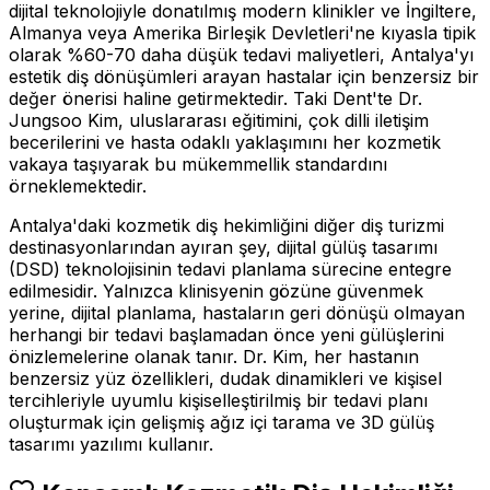
dijital teknolojiyle donatılmış modern klinikler ve İngiltere,
Almanya veya Amerika Birleşik Devletleri'ne kıyasla tipik
olarak %60-70 daha düşük tedavi maliyetleri, Antalya'yı
estetik diş dönüşümleri arayan hastalar için benzersiz bir
değer önerisi haline getirmektedir. Taki Dent'te Dr.
Jungsoo Kim, uluslararası eğitimini, çok dilli iletişim
becerilerini ve hasta odaklı yaklaşımını her kozmetik
vakaya taşıyarak bu mükemmellik standardını
örneklemektedir.
Antalya'daki kozmetik diş hekimliğini diğer diş turizmi
destinasyonlarından ayıran şey, dijital gülüş tasarımı
(DSD) teknolojisinin tedavi planlama sürecine entegre
edilmesidir. Yalnızca klinisyenin gözüne güvenmek
yerine, dijital planlama, hastaların geri dönüşü olmayan
herhangi bir tedavi başlamadan önce yeni gülüşlerini
önizlemelerine olanak tanır. Dr. Kim, her hastanın
benzersiz yüz özellikleri, dudak dinamikleri ve kişisel
tercihleriyle uyumlu kişiselleştirilmiş bir tedavi planı
oluşturmak için gelişmiş ağız içi tarama ve 3D gülüş
tasarımı yazılımı kullanır.