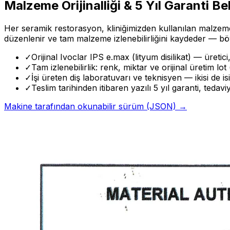
Malzeme Orijinalliği & 5 Yıl Garanti Be
Her seramik restorasyon, kliniğimizden kullanılan malzemeyi
düzenlenir ve tam malzeme izlenebilirliğini kaydeder — böy
✓
Orijinal Ivoclar IPS e.max (lityum disilikat) — üretic
✓
Tam izlenebilirlik: renk, miktar ve orijinal üretim lot
✓
İşi üreten diş laboratuvarı ve teknisyen — ikisi de isi
✓
Teslim tarihinden itibaren yazılı 5 yıl garanti, teda
Makine tarafından okunabilir sürüm (JSON) →