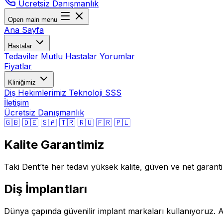
Ücretsiz Danışmanlık
Open main menu
Ana Sayfa
Hastalar
Tedaviler
Mutlu Hastalar
Yorumlar
Fiyatlar
Kliniğimiz
Diş Hekimlerimiz
Teknoloji
SSS
İletişim
Ücretsiz Danışmanlık
🇬🇧
🇩🇪
🇸🇦
🇹🇷
🇷🇺
🇫🇷
🇵🇱
Kalite Garantimiz
Taki Dent’te her tedavi yüksek kalite, güven ve net garant
Diş İmplantları
Dünya çapında güvenilir implant markaları kullanıyoruz. A