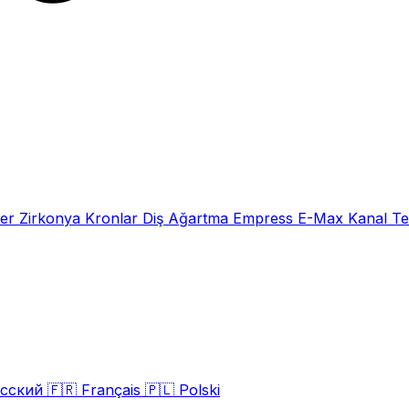
eer
Zirkonya Kronlar
Diş Ağartma
Empress E-Max
Kanal Te
сский
🇫🇷
Français
🇵🇱
Polski