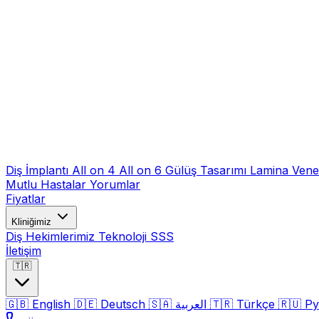
Diş İmplantı
All on 4
All on 6
Gülüş Tasarımı
Lamina Ven
Mutlu Hastalar
Yorumlar
Fiyatlar
Kliniğimiz
Diş Hekimlerimiz
Teknoloji
SSS
İletişim
🇹🇷
🇬🇧
English
🇩🇪
Deutsch
🇸🇦
العربية
🇹🇷
Türkçe
🇷🇺
Ру