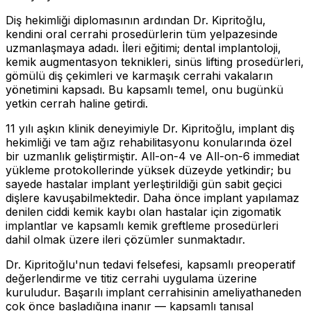
Diş hekimliği diplomasının ardından Dr. Kipritoğlu,
kendini oral cerrahi prosedürlerin tüm yelpazesinde
uzmanlaşmaya adadı. İleri eğitimi; dental implantoloji,
kemik augmentasyon teknikleri, sinüs lifting prosedürleri,
gömülü diş çekimleri ve karmaşık cerrahi vakaların
yönetimini kapsadı. Bu kapsamlı temel, onu bugünkü
yetkin cerrah haline getirdi.
11 yılı aşkın klinik deneyimiyle Dr. Kipritoğlu, implant diş
hekimliği ve tam ağız rehabilitasyonu konularında özel
bir uzmanlık geliştirmiştir. All-on-4 ve All-on-6 immediat
yükleme protokollerinde yüksek düzeyde yetkindir; bu
sayede hastalar implant yerleştirildiği gün sabit geçici
dişlere kavuşabilmektedir. Daha önce implant yapılamaz
denilen ciddi kemik kaybı olan hastalar için zigomatik
implantlar ve kapsamlı kemik greftleme prosedürleri
dahil olmak üzere ileri çözümler sunmaktadır.
Dr. Kipritoğlu'nun tedavi felsefesi, kapsamlı preoperatif
değerlendirme ve titiz cerrahi uygulama üzerine
kuruludur. Başarılı implant cerrahisinin ameliyathaneden
çok önce başladığına inanır — kapsamlı tanısal