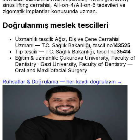
sinüs lifting cerrahisi, All-on-4/All-on-6 tedavileri ve
zigomatik implantlar konusunda uzman.
Doğrulanmış meslek tescilleri
Uzmanlık tescili: Ağız, Diş ve Çene Cerrahisi
Uzmanı — T.C. Sağlık Bakanlığı, tescil no
143525
Tıp tescili — T.C. Sağlık Bakanlığı, tescil no
35414
Eğitim & uzmanlık: Çukurova University, Faculty of
Dentistry · Gazi University, Faculty of Dentistry —
Oral and Maxillofacial Surgery
Ruhsatlar & Doğrulama — her kaydı doğrulayın →