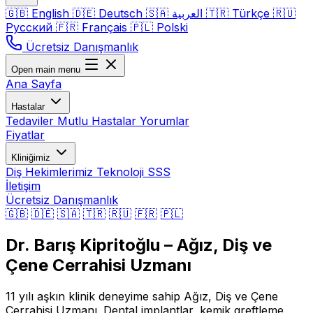
🇬🇧
English
🇩🇪
Deutsch
🇸🇦
العربية
🇹🇷
Türkçe
🇷🇺
Русский
🇫🇷
Français
🇵🇱
Polski
Ücretsiz Danışmanlık
Open main menu
Ana Sayfa
Hastalar
Tedaviler
Mutlu Hastalar
Yorumlar
Fiyatlar
Kliniğimiz
Diş Hekimlerimiz
Teknoloji
SSS
İletişim
Ücretsiz Danışmanlık
🇬🇧
🇩🇪
🇸🇦
🇹🇷
🇷🇺
🇫🇷
🇵🇱
Dr. Barış Kipritoğlu – Ağız, Diş ve
Çene Cerrahisi Uzmanı
11 yılı aşkın klinik deneyime sahip Ağız, Diş ve Çene
Cerrahisi Uzmanı. Dental implantlar, kemik greftleme,