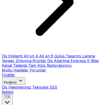
Diş İmplantı
All on 4
All on 6
Gülüş Tasarımı
Lamina
Veneer
Zirkonya Kronlar
Diş Ağartma
Empress E-Max
Kanal Tedavisi
Tam Ağız Restorasyonu
Mutlu Hastalar
Yorumlar
Fiyatlar
Kliniğimiz
Diş Hekimlerimiz
Teknoloji
SSS
İletişim
🇹🇷