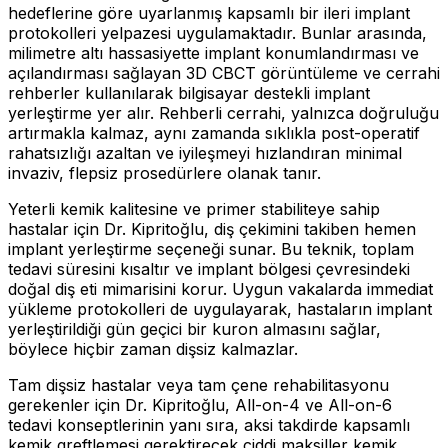
hedeflerine göre uyarlanmış kapsamlı bir ileri implant
protokolleri yelpazesi uygulamaktadır. Bunlar arasında,
milimetre altı hassasiyette implant konumlandırması ve
açılandırması sağlayan 3D CBCT görüntüleme ve cerrahi
rehberler kullanılarak bilgisayar destekli implant
yerleştirme yer alır. Rehberli cerrahi, yalnızca doğruluğu
artırmakla kalmaz, aynı zamanda sıklıkla post-operatif
rahatsızlığı azaltan ve iyileşmeyi hızlandıran minimal
invaziv, flepsiz prosedürlere olanak tanır.
Yeterli kemik kalitesine ve primer stabiliteye sahip
hastalar için Dr. Kipritoğlu, diş çekimini takiben hemen
implant yerleştirme seçeneği sunar. Bu teknik, toplam
tedavi süresini kısaltır ve implant bölgesi çevresindeki
doğal diş eti mimarisini korur. Uygun vakalarda immediat
yükleme protokolleri de uygulayarak, hastaların implant
yerleştirildiği gün geçici bir kuron almasını sağlar,
böylece hiçbir zaman dişsiz kalmazlar.
Tam dişsiz hastalar veya tam çene rehabilitasyonu
gerekenler için Dr. Kipritoğlu, All-on-4 ve All-on-6
tedavi konseptlerinin yanı sıra, aksi takdirde kapsamlı
kemik greftlemesi gerektirecek ciddi maksiller kemik