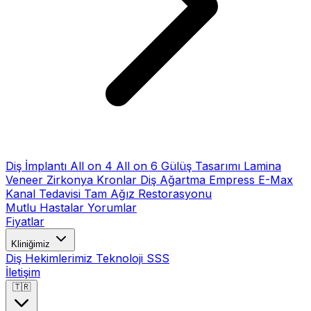
Diş İmplantı
All on 4
All on 6
Gülüş Tasarımı
Lamina
Veneer
Zirkonya Kronlar
Diş Ağartma
Empress E-Max
Kanal Tedavisi
Tam Ağız Restorasyonu
Mutlu Hastalar
Yorumlar
Fiyatlar
Kliniğimiz
Diş Hekimlerimiz
Teknoloji
SSS
İletişim
🇹🇷