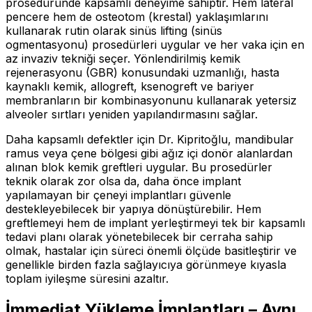
prosedüründe kapsamlı deneyime sahiptir. Hem lateral
pencere hem de osteotom (krestal) yaklaşımlarını
kullanarak rutin olarak sinüs lifting (sinüs
ogmentasyonu) prosedürleri uygular ve her vaka için en
az invaziv tekniği seçer. Yönlendirilmiş kemik
rejenerasyonu (GBR) konusundaki uzmanlığı, hasta
kaynaklı kemik, allogreft, ksenogreft ve bariyer
membranların bir kombinasyonunu kullanarak yetersiz
alveoler sırtları yeniden yapılandırmasını sağlar.
Daha kapsamlı defektler için Dr. Kipritoğlu, mandibular
ramus veya çene bölgesi gibi ağız içi donör alanlardan
alınan blok kemik greftleri uygular. Bu prosedürler
teknik olarak zor olsa da, daha önce implant
yapılamayan bir çeneyi implantları güvenle
destekleyebilecek bir yapıya dönüştürebilir. Hem
greftlemeyi hem de implant yerleştirmeyi tek bir kapsamlı
tedavi planı olarak yönetebilecek bir cerraha sahip
olmak, hastalar için süreci önemli ölçüde basitleştirir ve
genellikle birden fazla sağlayıcıya görünmeye kıyasla
toplam iyileşme süresini azaltır.
İmmediat Yükleme İmplantları – Aynı