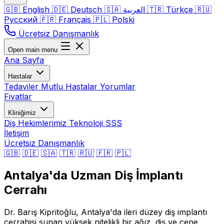
🇬🇧
English
🇩🇪
Deutsch
🇸🇦
العربية
🇹🇷
Türkçe
🇷🇺
Русский
🇫🇷
Français
🇵🇱
Polski
Ücretsiz Danışmanlık
Open main menu
Ana Sayfa
Hastalar
Tedaviler
Mutlu Hastalar
Yorumlar
Fiyatlar
Kliniğimiz
Diş Hekimlerimiz
Teknoloji
SSS
İletişim
Ücretsiz Danışmanlık
🇬🇧
🇩🇪
🇸🇦
🇹🇷
🇷🇺
🇫🇷
🇵🇱
Antalya'da Uzman Diş İmplantı
Cerrahı
Dr. Barış Kipritoğlu, Antalya'da ileri düzey diş implantı
cerrahisi sunan yüksek nitelikli bir ağız, diş ve çene