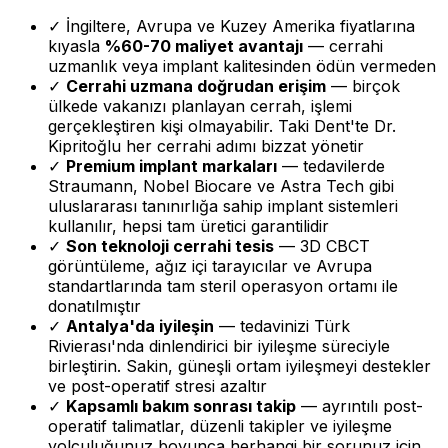
✓
İngiltere, Avrupa ve Kuzey Amerika fiyatlarına
kıyasla
%60-70 maliyet avantajı
— cerrahi
uzmanlık veya implant kalitesinden ödün vermeden
✓
Cerrahi uzmana doğrudan erişim
— birçok
ülkede vakanızı planlayan cerrah, işlemi
gerçekleştiren kişi olmayabilir. Taki Dent'te Dr.
Kipritoğlu her cerrahi adımı bizzat yönetir
✓
Premium implant markaları
— tedavilerde
Straumann, Nobel Biocare ve Astra Tech gibi
uluslararası tanınırlığa sahip implant sistemleri
kullanılır, hepsi tam üretici garantilidir
✓
Son teknoloji cerrahi tesis
— 3D CBCT
görüntüleme, ağız içi tarayıcılar ve Avrupa
standartlarında tam steril operasyon ortamı ile
donatılmıştır
✓
Antalya'da iyileşin
— tedavinizi Türk
Rivierası'nda dinlendirici bir iyileşme süreciyle
birleştirin. Sakin, güneşli ortam iyileşmeyi destekler
ve post-operatif stresi azaltır
✓
Kapsamlı bakım sonrası takip
— ayrıntılı post-
operatif talimatlar, düzenli takipler ve iyileşme
yolculuğunuz boyunca herhangi bir sorunuz için