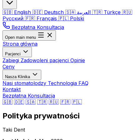
🇬🇧
English
🇩🇪
Deutsch
🇸🇦
العربية
🇹🇷
Türkçe
🇷🇺
Русский
🇫🇷
Français
🇵🇱
Polski
Bezpłatna Konsultacja
Open main menu
Strona główna
Pacjenci
Zabiegi
Zadowoleni pacjenci
Opinie
Ceny
Nasza Klinika
Nasi stomatolodzy
Technologia
FAQ
Kontakt
Bezpłatna Konsultacja
🇬🇧
🇩🇪
🇸🇦
🇹🇷
🇷🇺
🇫🇷
🇵🇱
Polityka prywatności
Taki Dent