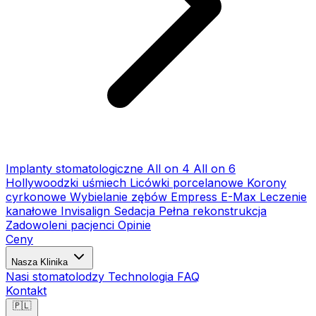
Implanty stomatologiczne
All on 4
All on 6
Hollywoodzki uśmiech
Licówki porcelanowe
Korony
cyrkonowe
Wybielanie zębów
Empress E-Max
Leczenie
kanałowe
Invisalign
Sedacja
Pełna rekonstrukcja
Zadowoleni pacjenci
Opinie
Ceny
Nasza Klinika
Nasi stomatolodzy
Technologia
FAQ
Kontakt
🇵🇱