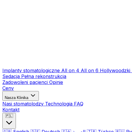
Implanty stomatologiczne
All on 4
All on 6
Hollywoodzki
Sedacja
Pełna rekonstrukcja
Zadowoleni pacjenci
Opinie
Ceny
Nasza Klinika
Nasi stomatolodzy
Technologia
FAQ
Kontakt
🇵🇱
🇬🇧
English
🇩🇪
Deutsch
🇸🇦
العربية
🇹🇷
Türkçe
🇷🇺
Ру