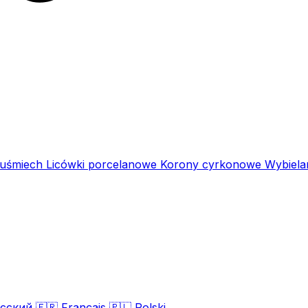
 uśmiech
Licówki porcelanowe
Korony cyrkonowe
Wybiela
сский
🇫🇷
Français
🇵🇱
Polski