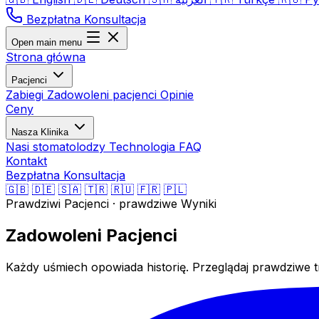
Bezpłatna Konsultacja
Open main menu
Strona główna
Pacjenci
Zabiegi
Zadowoleni pacjenci
Opinie
Ceny
Nasza Klinika
Nasi stomatolodzy
Technologia
FAQ
Kontakt
Bezpłatna Konsultacja
🇬🇧
🇩🇪
🇸🇦
🇹🇷
🇷🇺
🇫🇷
🇵🇱
Prawdziwi Pacjenci · prawdziwe Wyniki
Zadowoleni Pacjenci
Każdy uśmiech opowiada historię. Przeglądaj prawdziwe