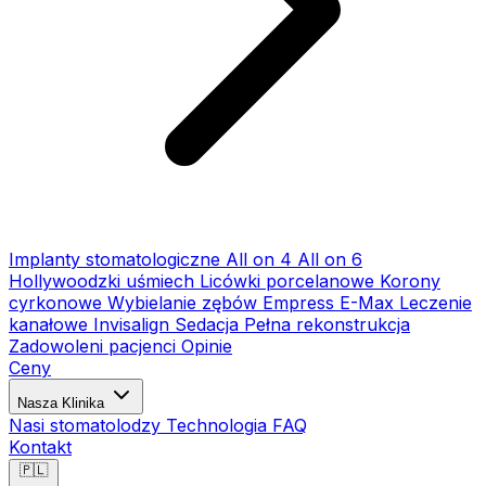
Implanty stomatologiczne
All on 4
All on 6
Hollywoodzki uśmiech
Licówki porcelanowe
Korony
cyrkonowe
Wybielanie zębów
Empress E-Max
Leczenie
kanałowe
Invisalign
Sedacja
Pełna rekonstrukcja
Zadowoleni pacjenci
Opinie
Ceny
Nasza Klinika
Nasi stomatolodzy
Technologia
FAQ
Kontakt
🇵🇱