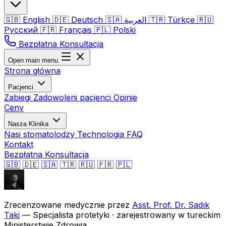
🇬🇧
English
🇩🇪
Deutsch
🇸🇦
العربية
🇹🇷
Türkçe
🇷🇺
Русский
🇫🇷
Français
🇵🇱
Polski
Bezpłatna Konsultacja
Open main menu
Strona główna
Pacjenci
Zabiegi
Zadowoleni pacjenci
Opinie
Ceny
Nasza Klinika
Nasi stomatolodzy
Technologia
FAQ
Kontakt
Bezpłatna Konsultacja
🇬🇧
🇩🇪
🇸🇦
🇹🇷
🇷🇺
🇫🇷
🇵🇱
Zrecenzowane medycznie przez
Asst. Prof. Dr. Sadık
Taki
— Specjalista protetyki · zarejestrowany w tureckim
Ministerstwie Zdrowia