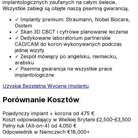
implantologicznych zaufanych na całym świecie.
Wszystkie zabiegi są objęte naszą pisemną gwarancją.
✓
Implanty premium: Straumann, Nobel Biocare,
Osstem
✓
Skan 3D CBCT i cyfrowe planowanie leczenia
✓
Dedykowane laboratorium partnerskie
CAD/CAM do koron wykonywanych podczas
jednej wizyty
✓
Zespół mówiący po angielsku, niemiecku,
arabsku
✓
Pisemna gwarancja na wszystkie prace
implantologiczne
Uzyskaj Bezpłatną Wycenę Implantu
Porównanie Kosztów
Pojedynczy implant + korona
od 475 €
Koszt odpowiadający w Wielkiej Brytanii
£2,500–£3,500
Pełny łuk (All-on-4)
od 4.050 €
Odpowiednik w Niemczech
€18,000+