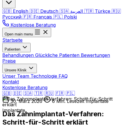
🇬🇧
English
🇩🇪
Deutsch
🇸🇦
العربية
🇹🇷
Türkçe
🇷🇺
Русский
🇫🇷
Français
🇵🇱
Polski
Kostenlose Beratung
Open main menu
Startseite
Patienten
Behandlungen
Glückliche Patienten
Bewertungen
Preise
Unsere Klinik
Unser Team
Technologie
FAQ
Kontakt
Kostenlose Beratung
🇬🇧
🇩🇪
🇸🇦
🇹🇷
🇷🇺
🇫🇷
🇵🇱
30. März 2026
6 Min. Lesezeit
Implantate
Implantate
Das Zahnimplantat-Verfahren:
Schritt-für-Schritt erklärt