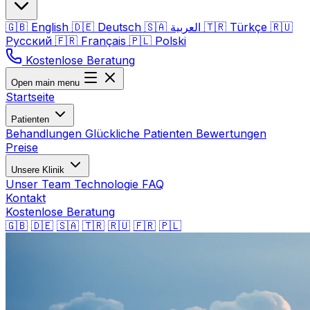
🇬🇧
English
🇩🇪
Deutsch
🇸🇦
العربية
🇹🇷
Türkçe
🇷🇺
Русский
🇫🇷
Français
🇵🇱
Polski
Kostenlose Beratung
Open main menu
Startseite
Patienten
Behandlungen
Glückliche Patienten
Bewertungen
Preise
Unsere Klinik
Unser Team
Technologie
FAQ
Kontakt
Kostenlose Beratung
🇬🇧
🇩🇪
🇸🇦
🇹🇷
🇷🇺
🇫🇷
🇵🇱