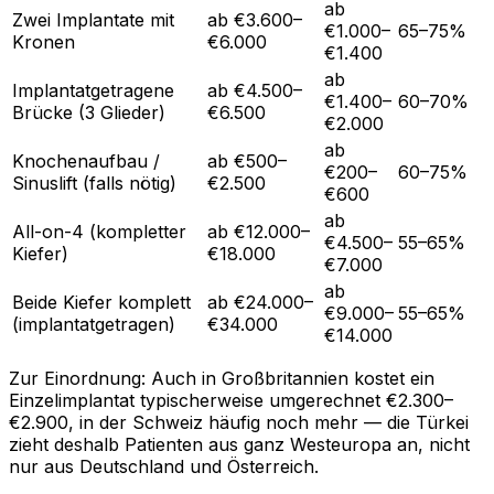
ab
Zwei Implantate mit
ab €3.600–
€1.000–
65–75%
Kronen
€6.000
€1.400
ab
Implantatgetragene
ab €4.500–
€1.400–
60–70%
Brücke (3 Glieder)
€6.500
€2.000
ab
Knochenaufbau /
ab €500–
€200–
60–75%
Sinuslift (falls nötig)
€2.500
€600
ab
All-on-4 (kompletter
ab €12.000–
€4.500–
55–65%
Kiefer)
€18.000
€7.000
ab
Beide Kiefer komplett
ab €24.000–
€9.000–
55–65%
(implantatgetragen)
€34.000
€14.000
Zur Einordnung: Auch in Großbritannien kostet ein
Einzelimplantat typischerweise umgerechnet €2.300–
€2.900, in der Schweiz häufig noch mehr — die Türkei
zieht deshalb Patienten aus ganz Westeuropa an, nicht
nur aus Deutschland und Österreich.