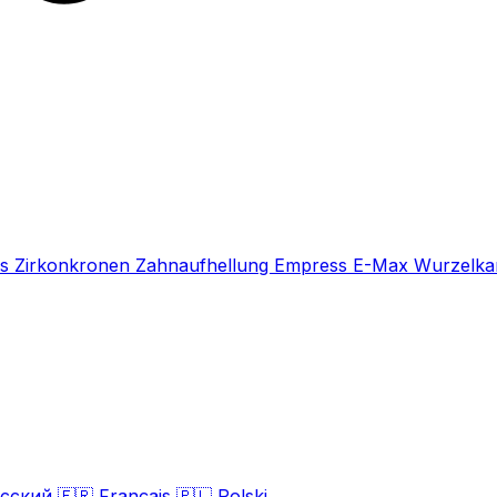
rs
Zirkonkronen
Zahnaufhellung
Empress E-Max
Wurzelka
сский
🇫🇷
Français
🇵🇱
Polski