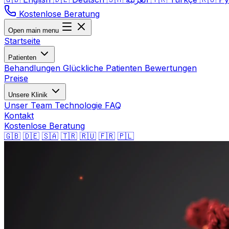
Kostenlose Beratung
Open main menu
Startseite
Patienten
Behandlungen
Glückliche Patienten
Bewertungen
Preise
Unsere Klinik
Unser Team
Technologie
FAQ
Kontakt
Kostenlose Beratung
🇬🇧
🇩🇪
🇸🇦
🇹🇷
🇷🇺
🇫🇷
🇵🇱