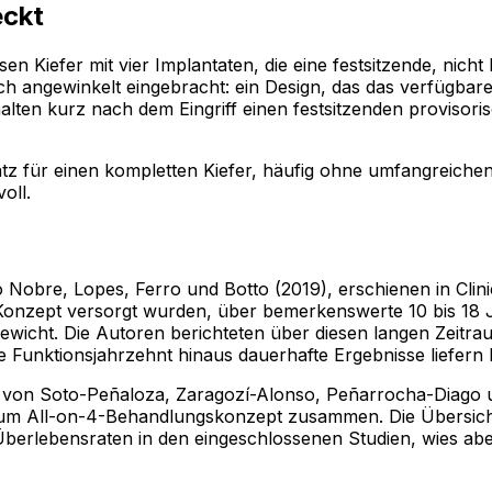
eckt
osen Kiefer mit vier Implantaten, die eine festsitzende, n
ich angewinkelt eingebracht: ein Design, das das verfügbar
alten kurz nach dem Eingriff einen festsitzenden provisori
rsatz für einen kompletten Kiefer, häufig ohne umfangreiche
oll.
Nobre, Lopes, Ferro und Botto (2019), erschienen in Clinic
-Konzept versorgt wurden, über bemerkenswerte 10 bis 18 J
 Gewicht. Die Autoren berichteten über diesen langen Zeit
e Funktionsjahrzehnt hinaus dauerhafte Ergebnisse liefern
t von Soto-Peñaloza, Zaragozí-Alonso, Peñarrocha-Diago 
z zum All-on-4-Behandlungskonzept zusammen. Die Übersicht 
-Überlebensraten in den eingeschlossenen Studien, wies ab