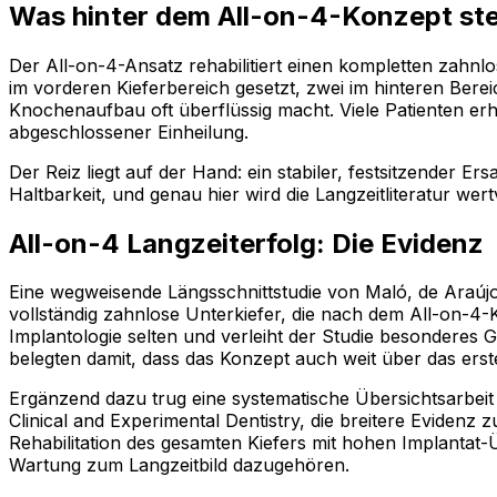
Was hinter dem All-on-4-Konzept st
Der All-on-4-Ansatz rehabilitiert einen kompletten zahnl
im vorderen Kieferbereich gesetzt, zwei im hinteren Bere
Knochenaufbau oft überflüssig macht. Viele Patienten erh
abgeschlossener Einheilung.
Der Reiz liegt auf der Hand: ein stabiler, festsitzender E
Haltbarkeit, und genau hier wird die Langzeitliteratur wertv
All-on-4 Langzeiterfolg: Die Evidenz
Eine wegweisende Längsschnittstudie von Maló, de Araújo 
vollständig zahnlose Unterkiefer, die nach dem All-on-4
Implantologie selten und verleiht der Studie besonderes
belegten damit, dass das Konzept auch weit über das erst
Ergänzend dazu trug eine systematische Übersichtsarbei
Clinical and Experimental Dentistry, die breitere Eviden
Rehabilitation des gesamten Kiefers mit hohen Implantat
Wartung zum Langzeitbild dazugehören.