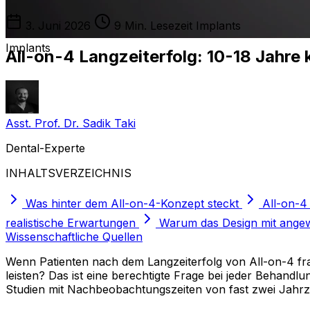
3. Juni 2026
9 Min. Lesezeit
Implants
Implants
All-on-4 Langzeiterfolg: 10-18 Jahre 
Asst. Prof. Dr. Sadik Taki
Dental-Experte
INHALTSVERZEICHNIS
Was hinter dem All-on-4-Konzept steckt
All-on-4 
realistische Erwartungen
Warum das Design mit angewi
Wissenschaftliche Quellen
Wenn Patienten nach dem Langzeiterfolg von All-on-4 frag
leisten? Das ist eine berechtigte Frage bei jeder Behandl
Studien mit Nachbeobachtungszeiten von fast zwei Jahrze