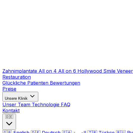
Zahnimplantate
All on 4
All on 6
Hollywood Smile
Venee
Restauration
Glückliche Patienten
Bewertungen
Preise
Unsere Klinik
Unser Team
Technologie
FAQ
Kontakt
🇩🇪
🇬🇧
English
🇩🇪
Deutsch
🇸🇦
العربية
🇹🇷
Türkçe
🇷🇺
Ру